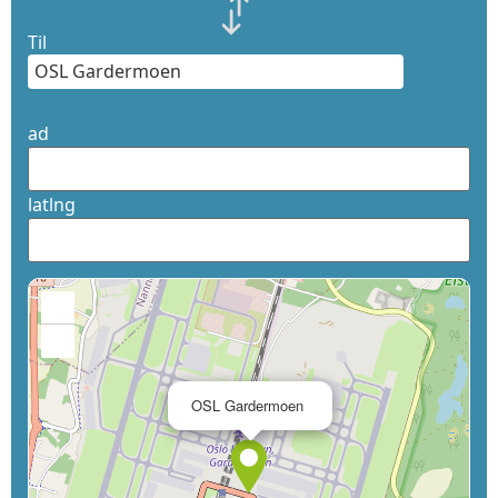
Til
ad
latlng
+
−
×
OSL Gardermoen