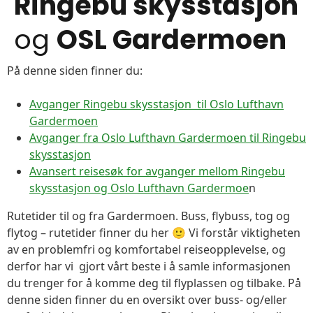
Ringebu skysstasjon
og
OSL Gardermoen
På denne siden finner du:
Avganger Ringebu skysstasjon til Oslo Lufthavn
Gardermoen
Avganger fra Oslo Lufthavn Gardermoen til Ringebu
skysstasjon
Avansert reisesøk for avganger mellom Ringebu
skysstasjon og Oslo Lufthavn Gardermoe
n
Rutetider til og fra Gardermoen. Buss, flybuss, tog og
flytog – rutetider finner du her 🙂 Vi forstår viktigheten
av en problemfri og komfortabel reiseopplevelse, og
derfor har vi gjort vårt beste i å samle informasjonen
du trenger for å komme deg til flyplassen og tilbake. På
denne siden finner du en oversikt over buss- og/eller