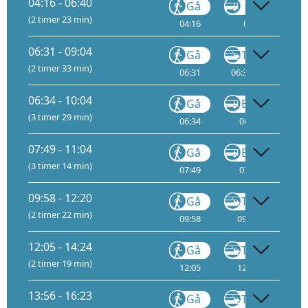
04:16 - 06:40
Gå
VY710
(2 timer 23 min)
04:16
04:17
06:31 - 09:04
Gå
Tog
(2 timer 33 min)
06:31
06:32
1
09:
06:34 - 10:04
Gå
Buss
(3 timer 29 min)
06:34
06:35
07
07:49 - 11:04
Gå
Buss
(3 timer 14 min)
07:49
07:50
08
09:58 - 12:20
Gå
Tog
F6
(2 timer 22 min)
09:58
09:59
1
12:05 - 14:24
Gå
Tog
F6
(2 timer 19 min)
12:05
12:06
1
13:56 - 16:23
Gå
Tog
F6