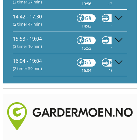
(2 timer 27 min)
13:56
13:57
1
14:42 - 17:30
Gå
VY146
(2 timer 47 min)
14:42
14:43
15:53 - 19:04
Gå
VY710
(3 timer 10 min)
15:53
15:54
16:04 - 19:04
Gå
Buss
(2 timer 59 min)
16:04
16:05
17