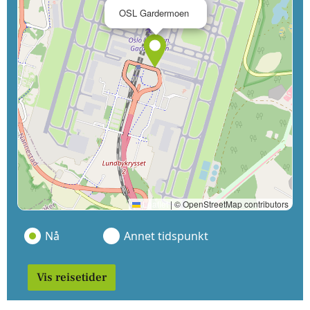
×
OSL Gardermoen
Leaflet
|
© OpenStreetMap contributors
Nå
Annet tidspunkt
Vis reisetider