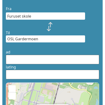
Fra
Til
ad
latlng
+
−