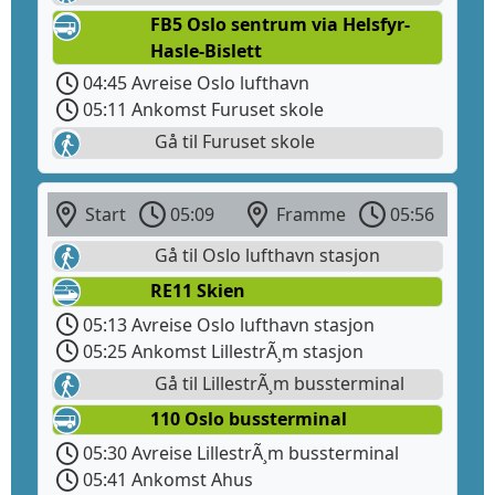
FB5 Oslo sentrum via Helsfyr-
Hasle-Bislett
04:45 Avreise Oslo lufthavn
05:11 Ankomst Furuset skole
Gå til Furuset skole
Start
05:09
Framme
05:56
Gå til Oslo lufthavn stasjon
RE11 Skien
05:13 Avreise Oslo lufthavn stasjon
05:25 Ankomst LillestrÃ¸m stasjon
Gå til LillestrÃ¸m bussterminal
110 Oslo bussterminal
05:30 Avreise LillestrÃ¸m bussterminal
05:41 Ankomst Ahus