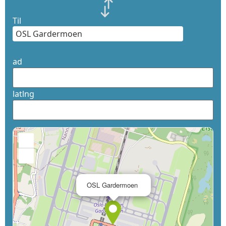
Til
ad
latlng
+
−
×
OSL Gardermoen