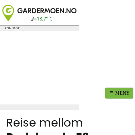
13,7° C
MENY
Reise mellom