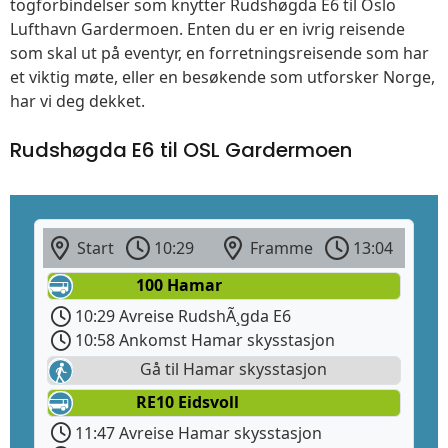
togforbindelser som knytter Rudshøgda E6 til Oslo
Lufthavn Gardermoen. Enten du er en ivrig reisende
som skal ut på eventyr, en forretningsreisende som har
et viktig møte, eller en besøkende som utforsker Norge,
har vi deg dekket.
Rudshøgda E6 til OSL Gardermoen
Start
10:29
Framme
13:04
100 Hamar
10:29 Avreise RudshÃ¸gda E6
10:58 Ankomst Hamar skysstasjon
Gå til Hamar skysstasjon
RE10 Eidsvoll
11:47 Avreise Hamar skysstasjon