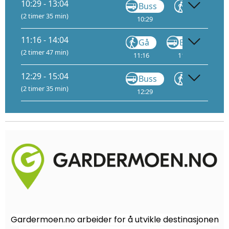
10:29 - 13:04
Buss
Gå
(2 timer 35 min)
10:29
10:58
1
11:16 - 14:04
Gå
Buss
(2 timer 47 min)
11:16
11:19
11
12:29 - 15:04
Buss
Gå
(2 timer 35 min)
12:29
12:58
1
Gardermoen.no arbeider for å utvikle destinasjonen