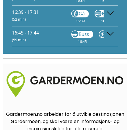
16:34
16:35
16
16:39 - 17:31
Gå
Buss
(52 min)
16:39
16:42
17
16:45 - 17:44
Buss
Gå
(59 min)
16:45
17:22
Gardermoen.no arbeider for å utvikle destinasjonen
Gardermoen, og skal være en informasjons- og
inspirasjonskilde for alle reisende