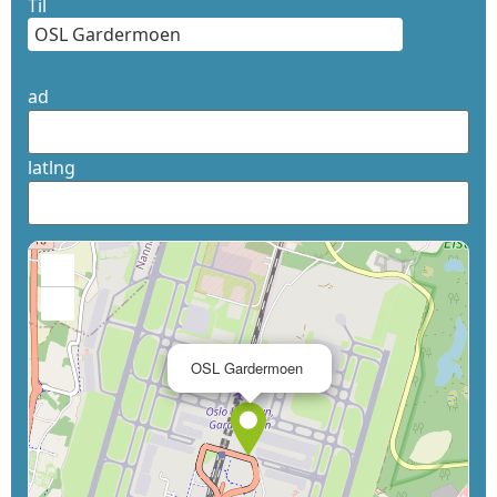
Til
ad
latlng
+
−
×
OSL Gardermoen