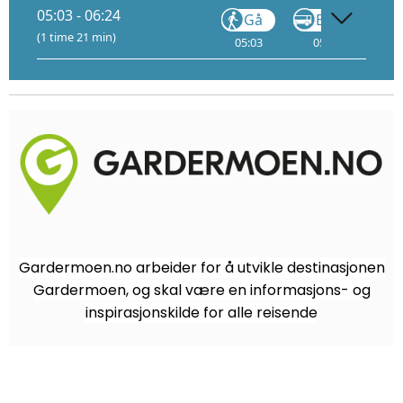
05:03 - 06:24
Gå
Buss
(1 time 21 min)
05:03
05:20
05
Gardermoen.no arbeider for å utvikle destinasjonen
Gardermoen, og skal være en informasjons- og
inspirasjonskilde for alle reisende