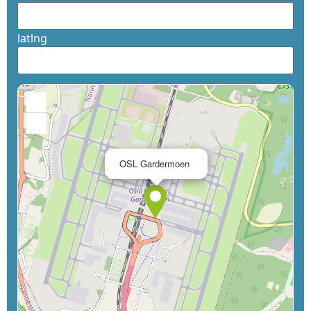
latlng
+
−
×
OSL Gardermoen