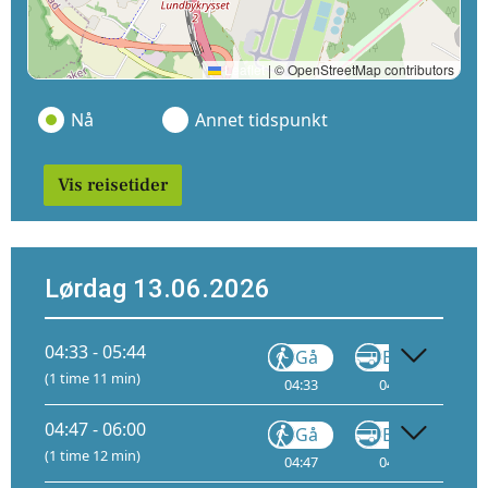
Leaflet
|
© OpenStreetMap contributors
Nå
Annet tidspunkt
Vis reisetider
Lørdag 13.06.2026
04:33 - 05:44
Gå
Buss
(1 time 11 min)
04:33
04:50
05
04:47 - 06:00
Gå
Buss
(1 time 12 min)
04:47
04:53
05