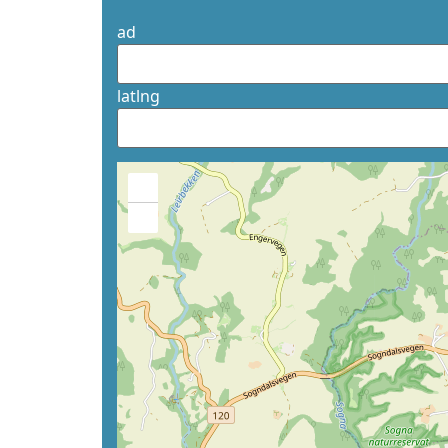
ad
latlng
+
−