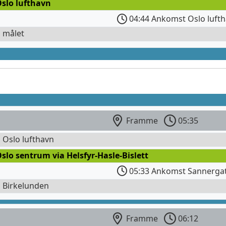
Oslo lufthavn
04:44 Ankomst Oslo luft
l målet
Framme
05:35
l Oslo lufthavn
slo sentrum via Helsfyr-Hasle-Bislett
05:33 Ankomst Sannerga
l Birkelunden
Framme
06:12