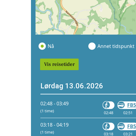
Nå
Annet tidspunkt
Vis reisetider
Lørdag 13.06.2026
02:48 - 03:49
FB5
(1 time)
02:48
02:51
03:18 - 04:19
FB5
(1 time)
03:18
03:21