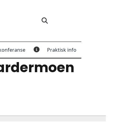
konferanse
Praktisk info
ardermoen