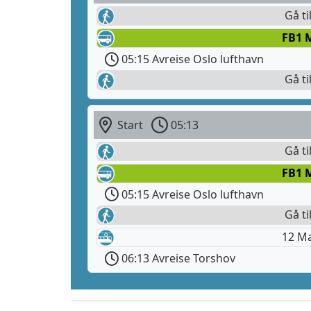
Gå ti
FB1 
05:15 Avreise Oslo lufthavn
Gå ti
Start
05:13
Gå ti
FB1 
05:15 Avreise Oslo lufthavn
Gå ti
12 M
06:13 Avreise Torshov