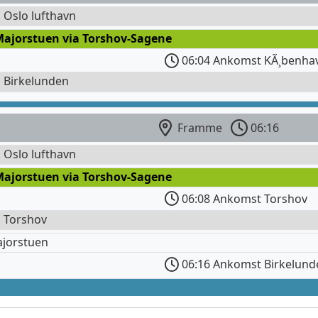
l Oslo lufthavn
Majorstuen via Torshov-Sagene
06:04 Ankomst KÃ¸benha
l Birkelunden
Framme
06:16
l Oslo lufthavn
Majorstuen via Torshov-Sagene
06:08 Ankomst Torshov
l Torshov
ajorstuen
06:16 Ankomst Birkelund