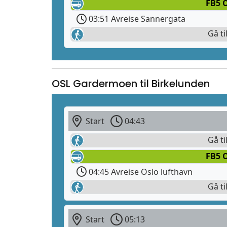
FB5 
03:51 Avreise Sannergata
Gå ti
OSL Gardermoen til Birkelunden
Start
04:43
Gå ti
FB5 O
04:45 Avreise Oslo lufthavn
Gå ti
Start
05:13