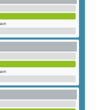
havn
havn