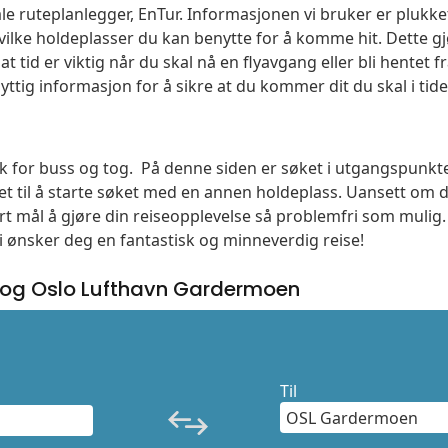
le ruteplanlegger, EnTur. Informasjonen vi bruker er plukket
vilke holdeplasser du kan benytte for å komme hit. Dette gjø
t tid er viktig når du skal nå en flyavgang eller bli hentet fr
yttig informasjon for å sikre at du kommer dit du skal i tide
søk for buss og tog. På denne siden er søket i utgangspunkt
t til å starte søket med en annen holdeplass. Uansett o
vårt mål å gjøre din reiseopplevelse så problemfri som mulig
Vi ønsker deg en fantastisk og minneverdig reise!
 og Oslo Lufthavn Gardermoen
Til