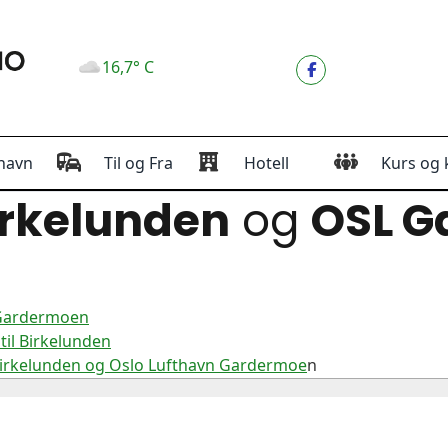
16,7° C
havn
Til og Fra
Hotell
Kurs og 
rkelunden
og
OSL G
 Gardermoen
il Birkelunden
Birkelunden og Oslo Lufthavn Gardermoe
n