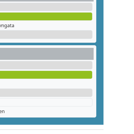
vngata
en