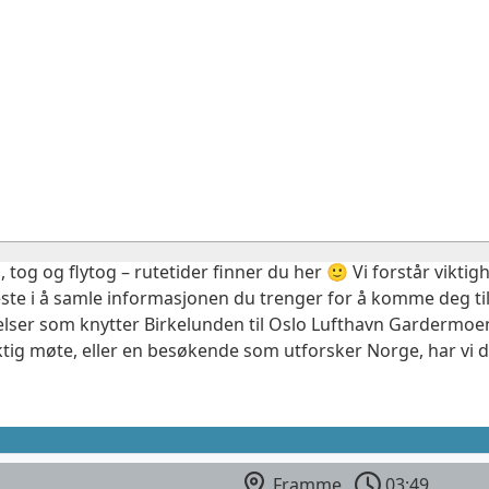
, tog og flytog – rutetider finner du her 🙂 Vi forstår vikt
este i å samle informasjonen du trenger for å komme deg til
elser som knytter Birkelunden til Oslo Lufthavn Gardermoen
ktig møte, eller en besøkende som utforsker Norge, har vi 
Framme
03:49