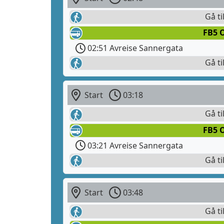
Gå ti
FB5 
02:51 Avreise Sannergata
Gå ti
Start
03:18
Gå ti
FB5 
03:21 Avreise Sannergata
Gå ti
Start
03:48
Gå ti