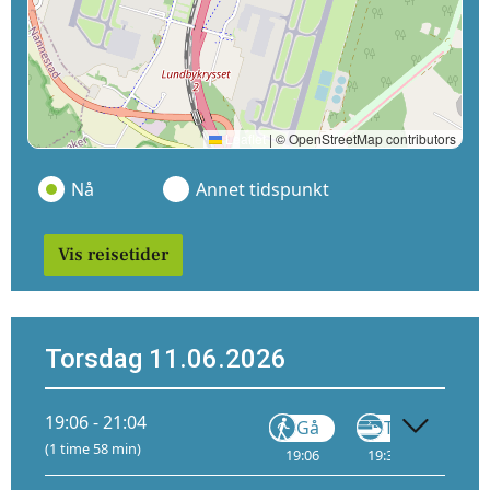
Leaflet
|
© OpenStreetMap contributors
Nå
Annet tidspunkt
Vis reisetider
Torsdag 11.06.2026
19:06 - 21:04
Gå
Tog
(1 time 58 min)
19:06
19:36
1
20: