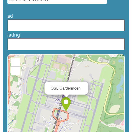
ad
latlng
+
−
×
OSL Gardermoen