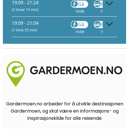
19:09 - 21:24
Gå
Buss
(2 timer 15 min)
19:09
19:11
19
19:09 - 21:04
Gå
Buss
(1 time 55 min)
19:09
19:11
19
Gardermoen.no arbeider for å utvikle destinasjonen
Gardermoen, og skal være en informasjons- og
inspirasjonskilde for alle reisende