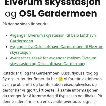
Elverum skysstasjon
og
OSL Gardermoen
På denne siden finner du:
Avganger Elverum skysstasjon til Oslo Lufthavn
Gardermoen
Avganger fra Oslo Lufthavn Gardermoen til Elverum
skysstasjon
Avansert reisesøk for avganger mellom Elverum
skysstasjon og Oslo Lufthavn Gardermoe
n
Rutetider til og fra Gardermoen. Buss, flybuss, tog og
flytog – rutetider finner du her 🙂 Vi forstår viktigheten
av en problemfri og komfortabel reiseopplevelse, og
derfor har vi gjort vårt beste i å samle informasjonen
du trenger for å komme deg til flyplassen og tilbake. På
denne siden finner du en oversikt over buss- og/eller