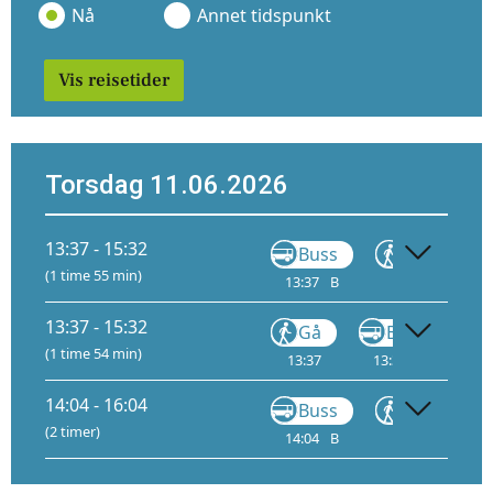
Nå
Annet tidspunkt
Vis reisetider
Torsdag 11.06.2026
13:37 - 15:32
Buss
Gå
(1 time 55 min)
13:37
B
14:07
13:37 - 15:32
Gå
Buss
(1 time 54 min)
13:37
13:37
D
14:04 - 16:04
Buss
Gå
(2 timer)
14:04
B
14:44
1