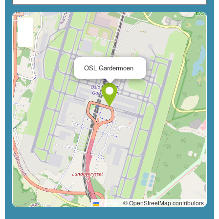
+
−
×
OSL Gardermoen
Leaflet
|
© OpenStreetMap contributors