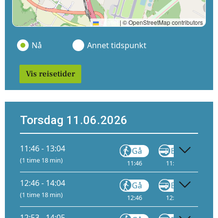
Leaflet
|
© OpenStreetMap contributors
Nå
Annet tidspunkt
Vis reisetider
Torsdag 11.06.2026
11:46 - 13:04
Gå
Buss
(1 time 18 min)
11:46
11:47
I
12
12:46 - 14:04
Gå
Buss
(1 time 18 min)
12:46
12:47
I
13
12:53 - 14:05