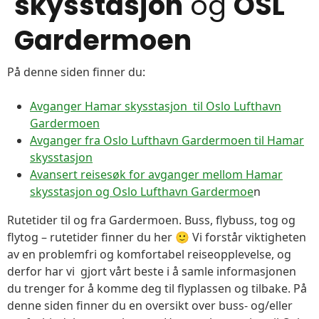
skysstasjon
og
OSL
Gardermoen
På denne siden finner du:
Avganger Hamar skysstasjon til Oslo Lufthavn
Gardermoen
Avganger fra Oslo Lufthavn Gardermoen til Hamar
skysstasjon
Avansert reisesøk for avganger mellom Hamar
skysstasjon og Oslo Lufthavn Gardermoe
n
Rutetider til og fra Gardermoen. Buss, flybuss, tog og
flytog – rutetider finner du her 🙂 Vi forstår viktigheten
av en problemfri og komfortabel reiseopplevelse, og
derfor har vi gjort vårt beste i å samle informasjonen
du trenger for å komme deg til flyplassen og tilbake. På
denne siden finner du en oversikt over buss- og/eller