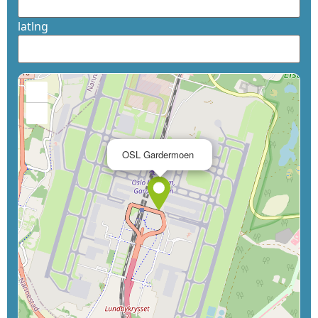
latlng
+
−
×
OSL Gardermoen