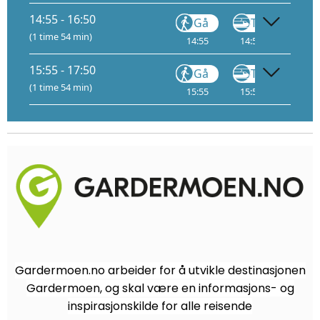
14:55 - 16:50
Gå
Tog
(1 time 54 min)
14:55
14:56
1
16:
15:55 - 17:50
Gå
Tog
(1 time 54 min)
15:55
15:56
1
17:
Gardermoen.no arbeider for å utvikle destinasjonen
Gardermoen, og skal være en informasjons- og
inspirasjonskilde for alle reisende