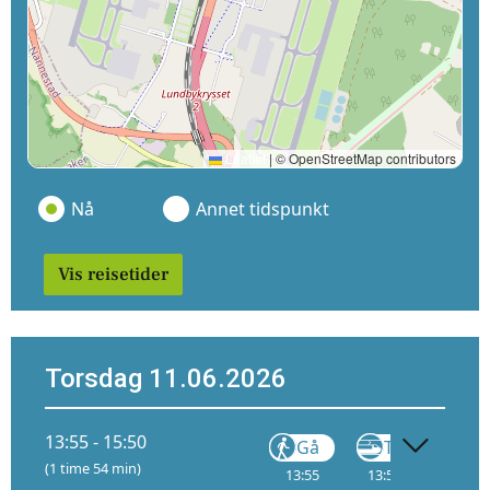
Leaflet
|
© OpenStreetMap contributors
Nå
Annet tidspunkt
Vis reisetider
Torsdag 11.06.2026
13:55 - 15:50
Gå
Tog
(1 time 54 min)
13:55
13:56
1
15: