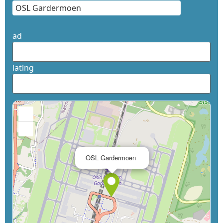
ad
latlng
+
−
×
OSL Gardermoen