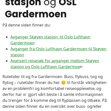
stasjon
og
OSL
Gardermoen
På denne siden finner du:
Avganger Skøyen stasjon til Oslo Lufthavn
Gardermoen
Avganger fra Oslo Lufthavn Gardermoen til Skøyen
stasjon
Avansert reisesøk for avganger mellom Skøyen
stasjon og Oslo Lufthavn Gardermoe
n
Rutetider til og fra Gardermoen. Buss, flybuss, tog og
flytog – rutetider finner du her 🙂 Vi forstår viktigheten
av en problemfri og komfortabel reiseopplevelse, og
derfor har vi gjort vårt beste i å samle informasjonen
du trenger for å komme deg til flyplassen og tilbake. På
denne siden finner du en oversikt over buss- og/eller