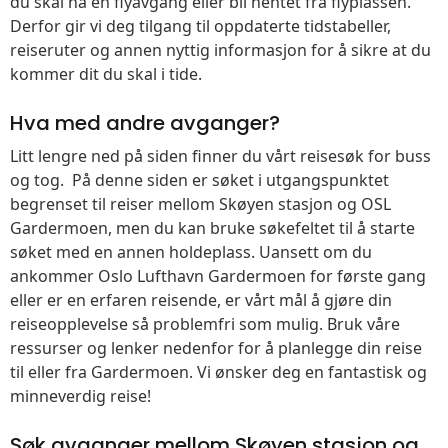
du skal nå en flyavgang eller bli hentet fra flyplassen.
Derfor gir vi deg tilgang til oppdaterte tidstabeller,
reiseruter og annen nyttig informasjon for å sikre at du
kommer dit du skal i tide.
Hva med andre avganger?
Litt lengre ned på siden finner du vårt reisesøk for buss
og tog. På denne siden er søket i utgangspunktet
begrenset til reiser mellom Skøyen stasjon og OSL
Gardermoen, men du kan bruke søkefeltet til å starte
søket med en annen holdeplass. Uansett om du
ankommer Oslo Lufthavn Gardermoen for første gang
eller er en erfaren reisende, er vårt mål å gjøre din
reiseopplevelse så problemfri som mulig. Bruk våre
ressurser og lenker nedenfor for å planlegge din reise
til eller fra Gardermoen. Vi ønsker deg en fantastisk og
minneverdig reise!
Søk avganger mellom Skøyen stasjon og