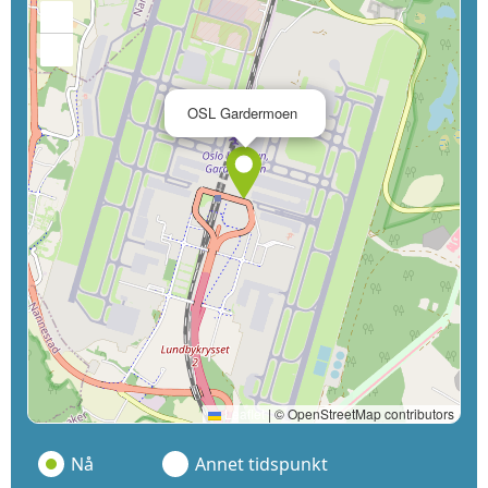
+
−
×
OSL Gardermoen
Leaflet
|
© OpenStreetMap contributors
Nå
Annet tidspunkt