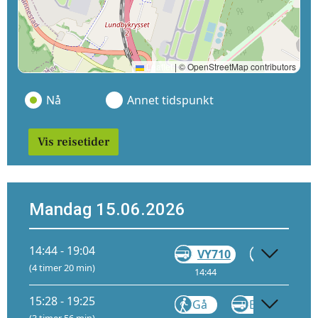
Leaflet
|
© OpenStreetMap contributors
Nå
Annet tidspunkt
Vis reisetider
Mandag 15.06.2026
14:44 - 19:04
VY710
Gå
(4 timer 20 min)
14:44
16:47
15:28 - 19:25
Gå
Buss