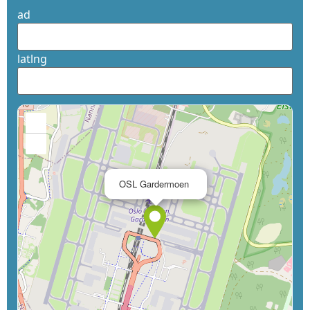
ad
latlng
+
−
×
OSL Gardermoen