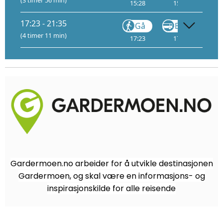
(3 timer 56 min)
15:28
15:32
15
17:23 - 21:35
Gå
Buss
(4 timer 11 min)
17:23
17:27
17
Gardermoen.no arbeider for å utvikle destinasjonen
Gardermoen, og skal være en informasjons- og
inspirasjonskilde for alle reisende