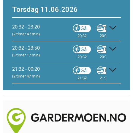
Torsdag 11.06.2026
20:32 - 23:20
Gå
Tog
(2 timer 47 min)
20:32
20:34
1
22:
20:32 - 23:50
Gå
Tog
(3 timer 17 min)
20:32
20:34
1
22:
21:32 - 00:20
Gå
Tog
(2 timer 47 min)
21:32
21:34
1
23: