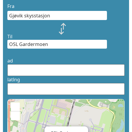
Fra
Til
ad
latlng
+
−
×