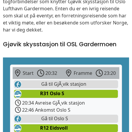
togforbindelser som knytter Gjøvik skysstasjon til Oslo
Lufthavn Gardermoen. Enten du er en ivrig reisende
som skal ut på eventyr, en forretningsreisende som har
et viktig møte, eller en besøkende som utforsker Norge,
har vi deg dekket.
Gjøvik skysstasjon til OSL Gardermoen
Start
20:32
Framme
23:20
Gå til GjÃ¸vik stasjon
R31 Oslo S
20:34 Avreise GjÃ¸vik stasjon
22:46 Ankomst Oslo S
Gå til Oslo S
R12 Eidsvoll