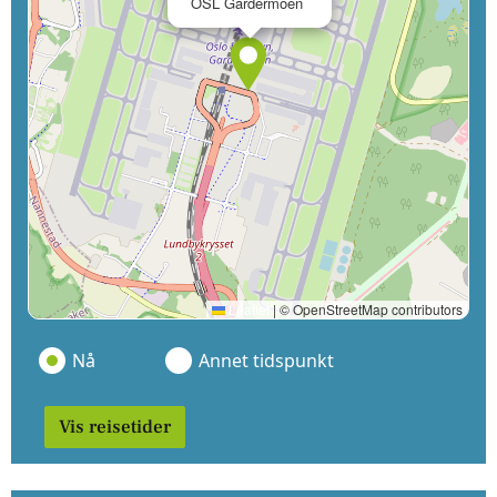
OSL Gardermoen
Leaflet
|
© OpenStreetMap contributors
Nå
Annet tidspunkt
Vis reisetider