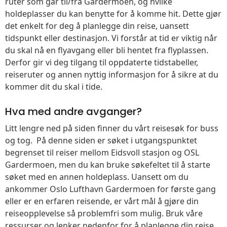
ruter som går til/fra Gardermoen, og hvilke
holdeplasser du kan benytte for å komme hit. Dette gjør
det enkelt for deg å planlegge din reise, uansett
tidspunkt eller destinasjon. Vi forstår at tid er viktig når
du skal nå en flyavgang eller bli hentet fra flyplassen.
Derfor gir vi deg tilgang til oppdaterte tidstabeller,
reiseruter og annen nyttig informasjon for å sikre at du
kommer dit du skal i tide.
Hva med andre avganger?
Litt lengre ned på siden finner du vårt reisesøk for buss
og tog. På denne siden er søket i utgangspunktet
begrenset til reiser mellom Eidsvoll stasjon og OSL
Gardermoen, men du kan bruke søkefeltet til å starte
søket med en annen holdeplass. Uansett om du
ankommer Oslo Lufthavn Gardermoen for første gang
eller er en erfaren reisende, er vårt mål å gjøre din
reiseopplevelse så problemfri som mulig. Bruk våre
ressurser og lenker nedenfor for å planlegge din reise