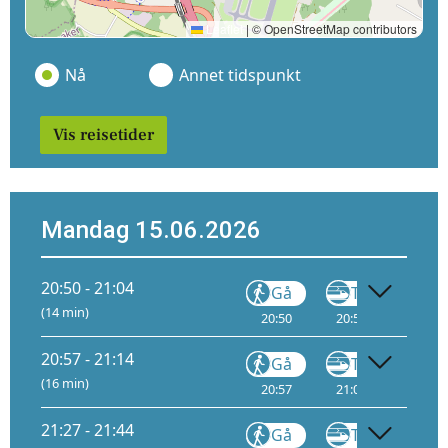
Leaflet
|
© OpenStreetMap contributors
Nå
Annet tidspunkt
Vis reisetider
Mandag 15.06.2026
20:50 - 21:04
Gå
Tog
(14 min)
20:50
20:53
1
21:
20:57 - 21:14
Gå
Tog
(16 min)
20:57
21:01
1
21:
21:27 - 21:44
Gå
Tog