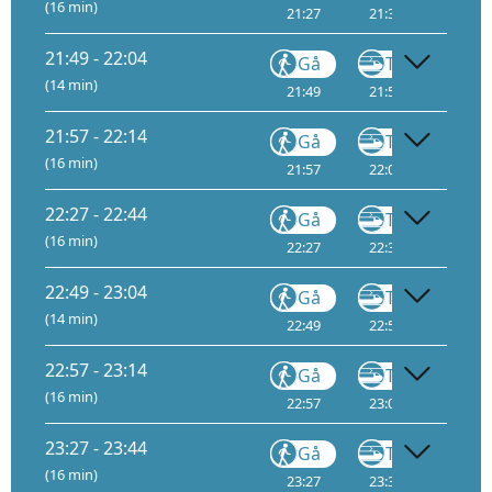
(16 min)
21:27
21:31
1
21:
21:49 - 22:04
Gå
Tog
(14 min)
21:49
21:53
1
22:
21:57 - 22:14
Gå
Tog
(16 min)
21:57
22:01
1
22:
22:27 - 22:44
Gå
Tog
(16 min)
22:27
22:31
1
22:
22:49 - 23:04
Gå
Tog
(14 min)
22:49
22:53
1
23:
22:57 - 23:14
Gå
Tog
(16 min)
22:57
23:01
1
23:
23:27 - 23:44
Gå
Tog
(16 min)
23:27
23:31
1
23: