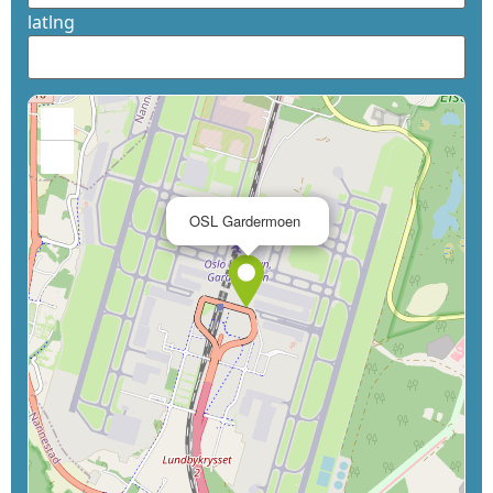
latlng
+
−
×
OSL Gardermoen