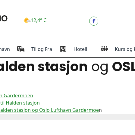
12,4° C
havn
Til og Fra
Hotell
Kurs og 
lden stasjon
og
OS
avn Gardermoen
il Halden stasjon
Halden stasjon og Oslo Lufthavn Gardermoe
n