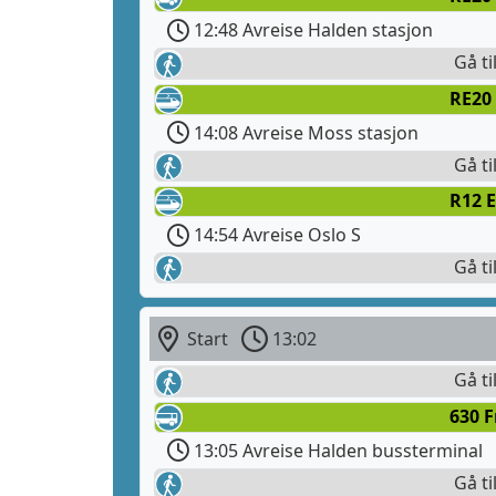
12:48 Avreise Halden stasjon
Gå ti
RE20 
14:08 Avreise Moss stasjon
Gå ti
R12 E
14:54 Avreise Oslo S
Gå ti
Start
13:02
Gå ti
630 
13:05 Avreise Halden bussterminal
Gå ti