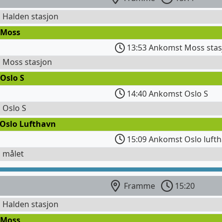
l Halden stasjon
 Moss
13:53 Ankomst Moss stas
l Moss stasjon
Oslo S
14:40 Ankomst Oslo S
l Oslo S
 Oslo Lufthavn
15:09 Ankomst Oslo lufth
l målet
Framme
15:20
l Halden stasjon
 Moss