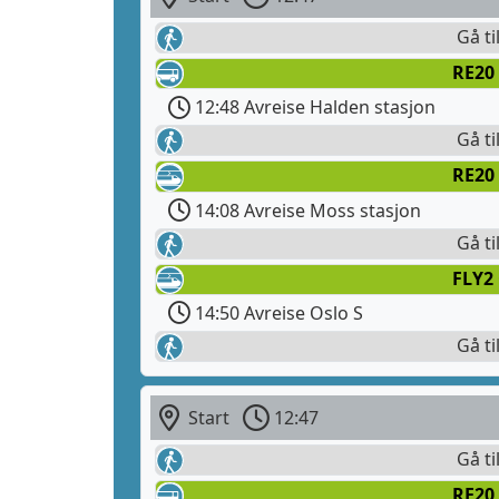
Gå ti
RE20
12:48 Avreise Halden stasjon
Gå ti
RE20 
14:08 Avreise Moss stasjon
Gå ti
FLY2
14:50 Avreise Oslo S
Gå ti
Start
12:47
Gå ti
RE20