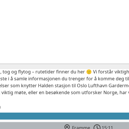
, tog og flytog – rutetider finner du her 🙂 Vi forstår vikt
este i å samle informasjonen du trenger for å komme deg til
elser som knytter Halden stasjon til Oslo Lufthavn Garderm
 viktig møte, eller en besøkende som utforsker Norge, har 
n
Framme
15:11