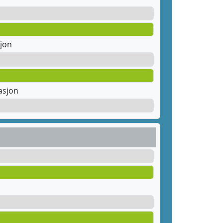
jon
asjon