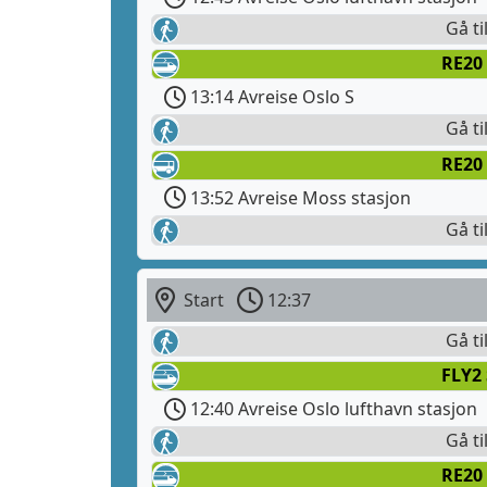
Gå ti
RE20
13:14 Avreise Oslo S
Gå ti
RE20
13:52 Avreise Moss stasjon
Gå ti
Start
12:37
Gå ti
FLY2
12:40 Avreise Oslo lufthavn stasjon
Gå ti
RE20