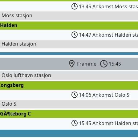
13:45 Ankomst Moss stas
l Moss stasjon
 Halden
14:47 Ankomst Halden st
l Halden stasjon
Framme
15:45
l Oslo lufthavn stasjon
Kongsberg
14:06 Ankomst Oslo S
l Oslo S
 GÃ¶teborg C
15:45 Ankomst Halden st