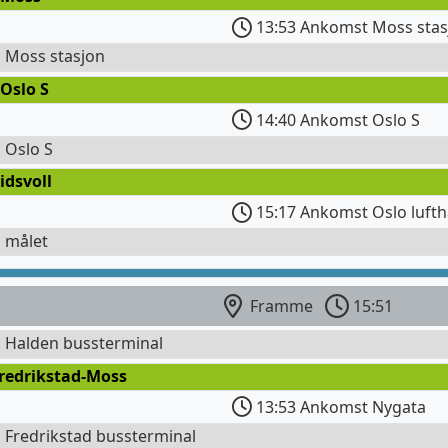
13:53 Ankomst Moss stas
l Moss stasjon
Oslo S
14:40 Ankomst Oslo S
l Oslo S
idsvoll
15:17 Ankomst Oslo lufth
l målet
Framme
15:51
l Halden bussterminal
Fredrikstad-Moss
13:53 Ankomst Nygata
l Fredrikstad bussterminal