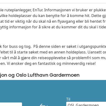
le ruteplanlegger, EnTur. Informasjonen vi bruker er plukket
vilke holdeplasser du kan benytte for å komme hit. Dette gjø
t tid er viktig når du skal nå en flyavgang eller bli hentet fr
yttig informasjon for å sikre at du kommer dit du skal i tide
søk for buss og tog. På denne siden er søket i utgangspunkt
ltet til å starte søket med en annen holdeplass. Uanset
 er vårt mål å gjøre din reiseopplevelse så problemfri som m
moen. Vi ønsker deg en fantastisk og minneverdig reise!
jon og Oslo Lufthavn Gardermoen
Til