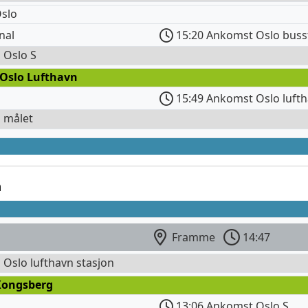
slo
nal
15:20 Ankomst Oslo buss
l Oslo S
 Oslo Lufthavn
15:49 Ankomst Oslo lufth
l målet
n
Framme
14:47
l Oslo lufthavn stasjon
Kongsberg
13:06 Ankomst Oslo S