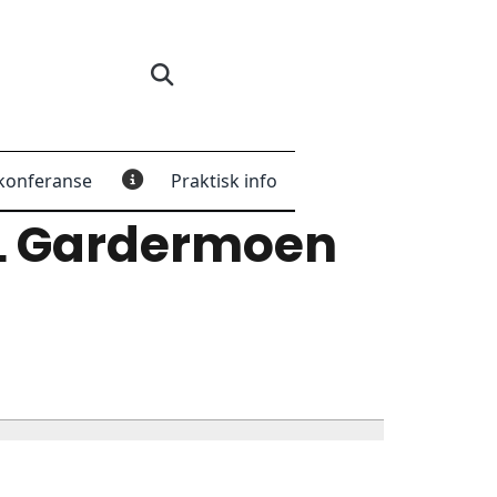
konferanse
Praktisk info
L Gardermoen