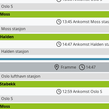
l Oslo S
 Moss
13:45 Ankomst Moss stas
l Moss stasjon
 Halden
14:47 Ankomst Halden st
l Halden stasjon
Framme
14:47
l Oslo lufthavn stasjon
 Stabekk
12:59 Ankomst Oslo S
l Oslo S
 Moss