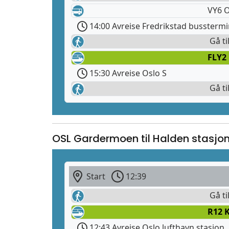
VY6 O
14:00 Avreise Fredrikstad busstermi
Gå ti
FLY2
15:30 Avreise Oslo S
Gå ti
OSL Gardermoen til Halden stasjo
Start
12:39
Gå ti
R12 
12:43 Avreise Oslo lufthavn stasjon