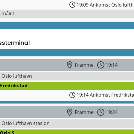
19:09 Ankomst Oslo lufth
l målet
ssterminal
Framme
19:14
l Oslo lufthavn
Fredrikstad
19:14 Ankomst Fredrikst
Framme
19:24
l Oslo lufthavn stasjon
Oslo S