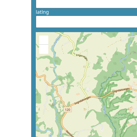
latlng
+
−