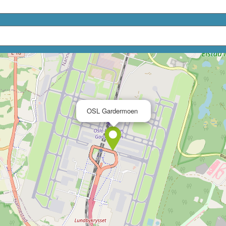
×
OSL Gardermoen