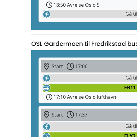
18:50 Avreise Oslo S
Gå ti
OSL Gardermoen til Fredrikstad bu
Start
17:06
Gå ti
FB11 
17:10 Avreise Oslo lufthavn
Start
17:37
Gå ti
FLY2 