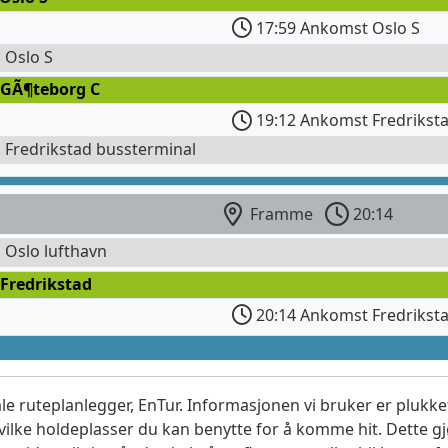
17:59 Ankomst Oslo S
l Oslo S
 GÃ¶teborg C
19:12 Ankomst Fredriksta
l Fredrikstad bussterminal
Framme
20:14
l Oslo lufthavn
Fredrikstad
20:14 Ankomst Fredrikst
le ruteplanlegger, EnTur. Informasjonen vi bruker er plukket
vilke holdeplasser du kan benytte for å komme hit. Dette gjø