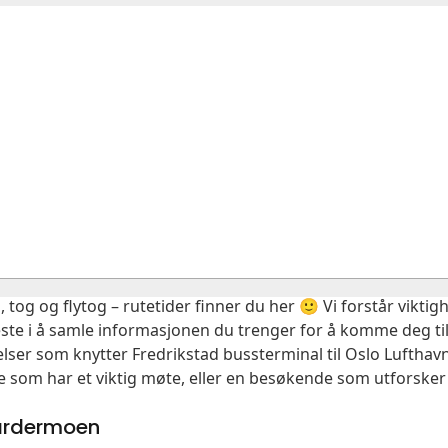
, tog og flytog – rutetider finner du her 🙂 Vi forstår vikt
este i å samle informasjonen du trenger for å komme deg til
elser som knytter Fredrikstad bussterminal til Oslo Luftha
e som har et viktig møte, eller en besøkende som utforsker
Gardermoen