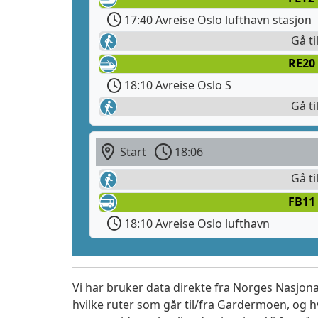
17:40 Avreise Oslo lufthavn stasjon
Gå ti
RE20
18:10 Avreise Oslo S
Gå ti
Start
18:06
Gå ti
FB11 
18:10 Avreise Oslo lufthavn
Vi har bruker data direkte fra Norges Nasjona
hvilke ruter som går til/fra Gardermoen, og h