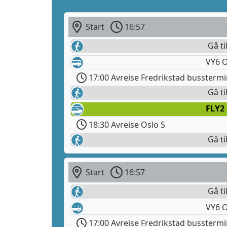
Start
16:57
Gå ti
VY6 O
17:00 Avreise Fredrikstad busstermi
Gå ti
FLY2
18:30 Avreise Oslo S
Gå ti
Start
16:57
Gå ti
VY6 O
17:00 Avreise Fredrikstad busstermi