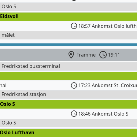
l Oslo S
Eidsvoll
18:57 Ankomst Oslo lufth
l målet
Framme
19:11
l Fredrikstad bussterminal
nal
17:23 Ankomst St. Croix
l Fredrikstad stasjon
Oslo S
18:46 Ankomst Oslo S
l Oslo S
 Oslo Lufthavn