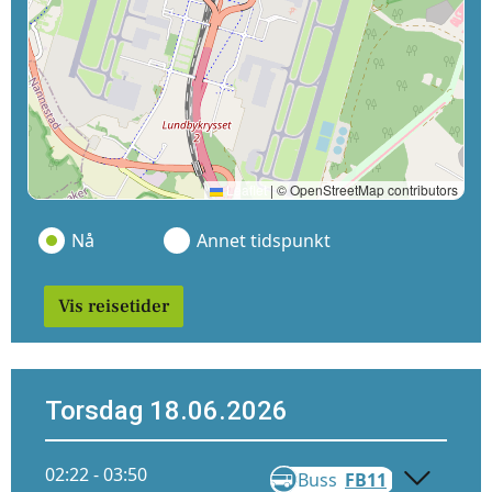
Leaflet
|
© OpenStreetMap contributors
Nå
Annet tidspunkt
Vis reisetider
Torsdag 18.06.2026
02:22 - 03:50
Buss
FB11
Gå