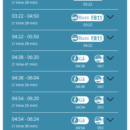
(1 time 28 min)
02:22
03:45
03:22 - 04:50
Buss
FB11
Gå
(1 time 28 min)
03:22
04:45
04:22 - 05:50
Buss
FB11
Gå
(1 time 28 min)
04:22
05:45
04:38 - 06:20
Gå
Tog
(1 time 41 min)
04:38
04:54
3
05:
04:38 - 06:04
Gå
Tog
(1 time 26 min)
04:38
04:54
3
05:
04:54 - 06:20
Gå
Tog
(1 time 25 min)
04:54
05:08
1
05:
04:54 - 06:24
Gå
Tog
(1 time 30 min)
04:54
05:08
1
05: