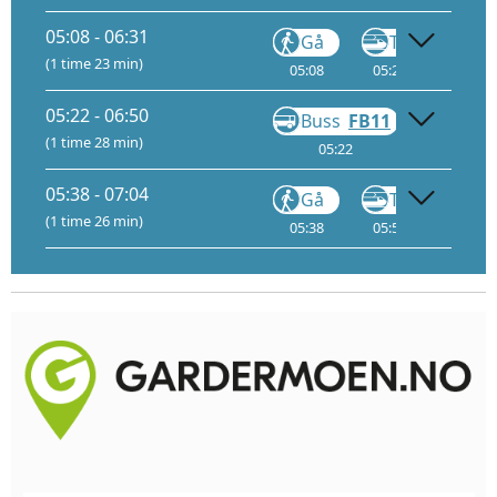
05:08 - 06:31
Gå
Tog
(1 time 23 min)
05:08
05:24
2
06:
05:22 - 06:50
Buss
FB11
Gå
(1 time 28 min)
05:22
06:45
05:38 - 07:04
Gå
Tog
(1 time 26 min)
05:38
05:54
2
06: