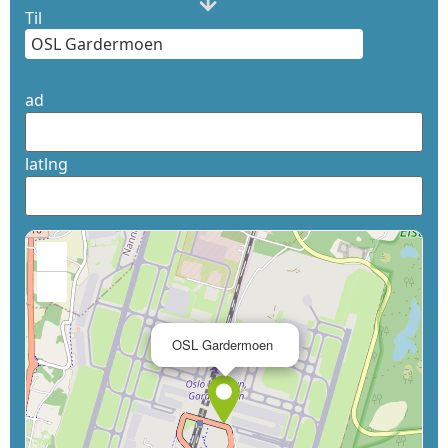
Til
ad
latlng
+
−
×
OSL Gardermoen