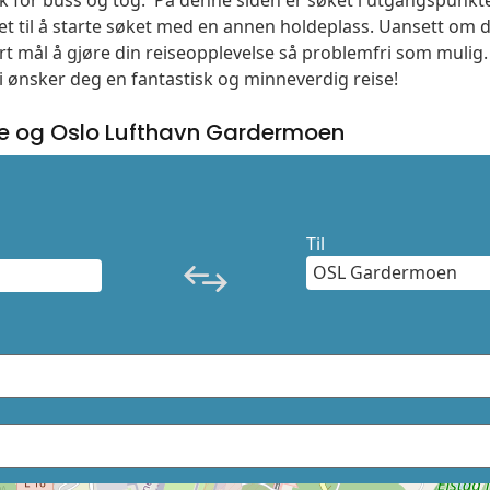
søk for buss og tog. På denne siden er søket i utgangspunkt
t til å starte søket med en annen holdeplass. Uansett o
vårt mål å gjøre din reiseopplevelse så problemfri som mulig
Vi ønsker deg en fantastisk og minneverdig reise!
e og Oslo Lufthavn Gardermoen
Til