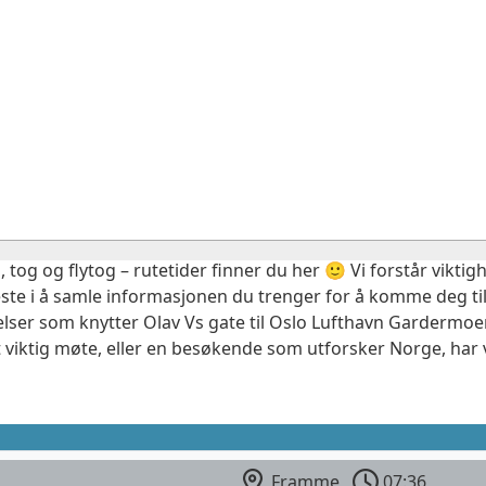
, tog og flytog – rutetider finner du her 🙂 Vi forstår vikt
este i å samle informasjonen du trenger for å komme deg til
elser som knytter Olav Vs gate til Oslo Lufthavn Gardermoen
 viktig møte, eller en besøkende som utforsker Norge, har 
Framme
07:36