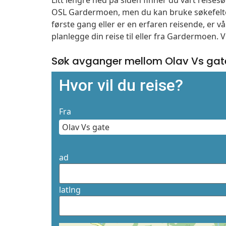
Litt lengre ned på siden finner du vårt reise
OSL Gardermoen, men du kan bruke søkefelte
første gang eller er en erfaren reisende, er 
planlegge din reise til eller fra Gardermoen. 
Søk avganger mellom Olav Vs gat
Hvor vil du reise?
Fra
ad
latlng