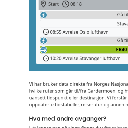
Start
08:18
Gå ti
Stav
08:55 Avreise Oslo lufthavn
Gå ti
FB40
10:20 Avreise Stavanger lufthavn
Vi har bruker data direkte fra Norges Nasjona
hvilke ruter som går til/fra Gardermoen, og h
uansett tidspunkt eller destinasjon. Vi forstår a
oppdaterte tidstabeller, reiseruter og annen n
Hva med andre avganger?