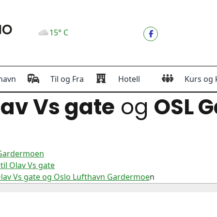
15° C
havn
Til og Fra
Hotell
Kurs og 
av Vs gate
og
OSL 
n Gardermoen
il Olav Vs gate
Olav Vs gate og Oslo Lufthavn Gardermoe
n