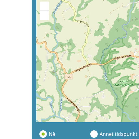
+
−
Nå
Annet tidspunkt