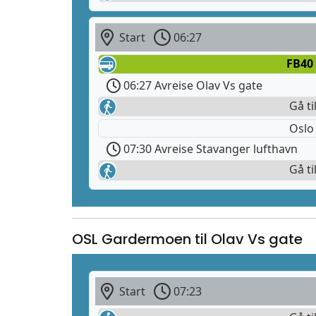
Start
06:27
FB40
06:27 Avreise Olav Vs gate
Gå ti
Oslo
07:30 Avreise Stavanger lufthavn
Gå ti
OSL Gardermoen til Olav Vs gate
Start
07:23