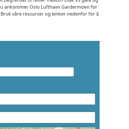
et begrenset til reiser mellom Olav Vs gate og
m du ankommer Oslo Lufthavn Gardermoen for
. Bruk våre ressurser og lenker nedenfor for å