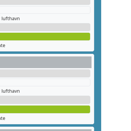
 lufthavn
ate
 lufthavn
ate