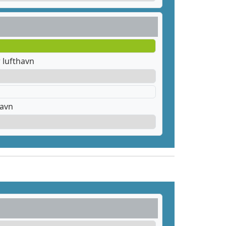
 lufthavn
havn