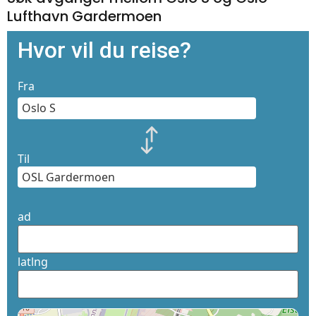
Lufthavn Gardermoen
Hvor vil du reise?
Fra
Til
ad
latlng