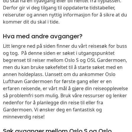
du skal nå en flyavgang eller bli hentet fra flyplassen.
Derfor gir vi deg tilgang til oppdaterte tidstabeller,
reiseruter og annen nyttig informasjon for å sikre at du
kommer dit du skal i tide.
Hva med andre avganger?
Litt lengre ned på siden finner du vårt reisesøk for buss
og tog. På denne siden er søket i utgangspunktet
begrenset til reiser mellom Oslo S og OSL Gardermoen,
men du kan bruke søkefeltet til å starte søket med en
annen holdeplass. Uansett om du ankommer Oslo
Lufthavn Gardermoen for første gang eller er en
erfaren reisende, er vårt mål å gjøre din reiseopplevelse
så problemfri som mulig. Bruk våre ressurser og lenker
nedenfor for å planlegge din reise til eller fra
Gardermoen. Vi ønsker deg en fantastisk og
minneverdig reise!
Søk avganger mellom Oslo S og Oslo