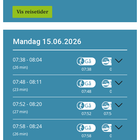
Vis reisetider
Mandag 15.06.2026
07:38 - 08:04
Gå
Tog
FLY1
(26 min)
07:38
07:40
13
07:48 - 08:11
Gå
Tog
FLY2
(23 min)
07:48
07:50
14
07:52 - 08:20
Gå
Tog
(27 min)
07:52
07:54
11
08:
07:58 - 08:24
Gå
Tog
FLY1
(26 min)
07:58
08:00
13