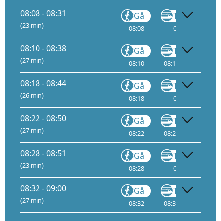
08:08 - 08:31
Gå
Tog
FLY2
(23 min)
08:08
08:10
13
08:10 - 08:38
Gå
Tog
(27 min)
08:10
08:12
12
08:
08:18 - 08:44
Gå
Tog
FLY1
(26 min)
08:18
08:20
13
08:22 - 08:50
Gå
Tog
(27 min)
08:22
08:24
11
08:
08:28 - 08:51
Gå
Tog
FLY2
(23 min)
08:28
08:30
14
08:32 - 09:00
Gå
Tog
(27 min)
08:32
08:34
11
08: