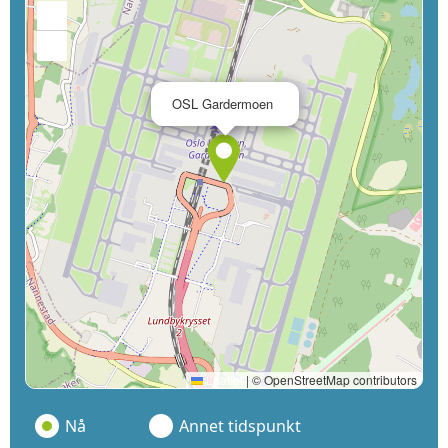
+
−
×
OSL Gardermoen
Leaflet
|
© OpenStreetMap contributors
Nå
Annet tidspunkt