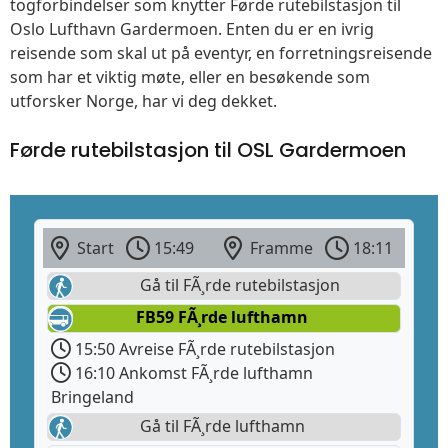
togforbindelser som knytter Førde rutebilstasjon til
Oslo Lufthavn Gardermoen. Enten du er en ivrig
reisende som skal ut på eventyr, en forretningsreisende
som har et viktig møte, eller en besøkende som
utforsker Norge, har vi deg dekket.
Førde rutebilstasjon til OSL Gardermoen
Start
15:49
Framme
18:11
Gå til FÃ¸rde rutebilstasjon
FB59 FÃ¸rde lufthamn
15:50 Avreise FÃ¸rde rutebilstasjon
16:10 Ankomst FÃ¸rde lufthamn
Bringeland
Gå til FÃ¸rde lufthamn