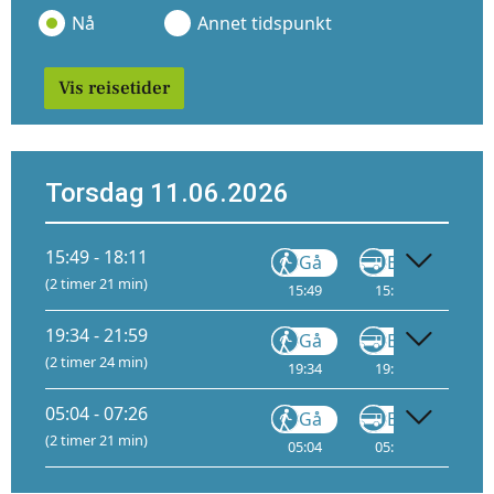
Nå
Annet tidspunkt
Vis reisetider
Torsdag 11.06.2026
15:49 - 18:11
Gå
Buss
(2 timer 21 min)
15:49
15:50
5
16
19:34 - 21:59
Gå
Buss
(2 timer 24 min)
19:34
19:35
5
19
05:04 - 07:26
Gå
Buss
(2 timer 21 min)
05:04
05:05
5
05