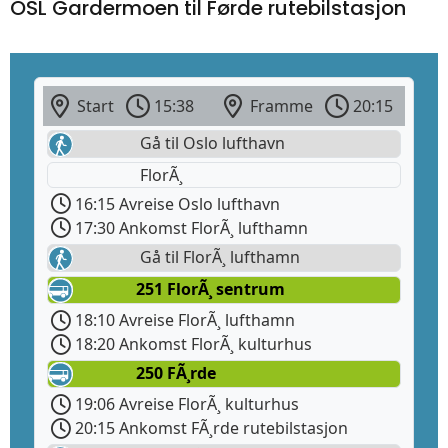
OSL Gardermoen til Førde rutebilstasjon
Start
15:38
Framme
20:15
Gå til Oslo lufthavn
FlorÃ¸
16:15 Avreise Oslo lufthavn
17:30 Ankomst FlorÃ¸ lufthamn
Gå til FlorÃ¸ lufthamn
251 FlorÃ¸ sentrum
18:10 Avreise FlorÃ¸ lufthamn
18:20 Ankomst FlorÃ¸ kulturhus
250 FÃ¸rde
19:06 Avreise FlorÃ¸ kulturhus
20:15 Ankomst FÃ¸rde rutebilstasjon