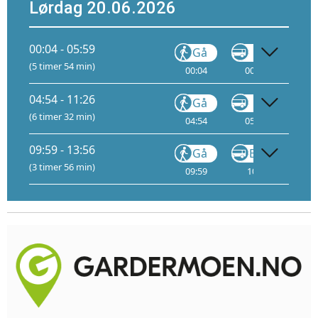
Lørdag 20.06.2026
00:04 - 05:59
Gå
VY148
(5 timer 54 min)
00:04
00:10
1
04:54 - 11:26
Gå
VY148
(6 timer 32 min)
04:54
05:00
1
09:59 - 13:56
Gå
Buss
(3 timer 56 min)
09:59
10:00
11