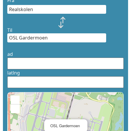
Fra
Til
ad
latlng
+
−
×
OSL Gardermoen