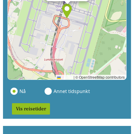
Leaflet
|
© OpenStreetMap contributors
Nå
Annet tidspunkt
Vis reisetider