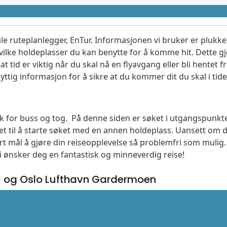
le ruteplanlegger, EnTur. Informasjonen vi bruker er plukket
vilke holdeplasser du kan benytte for å komme hit. Dette gjø
t tid er viktig når du skal nå en flyavgang eller bli hentet fr
yttig informasjon for å sikre at du kommer dit du skal i tide
øk for buss og tog. På denne siden er søket i utgangspunkte
t til å starte søket med en annen holdeplass. Uansett o
vårt mål å gjøre din reiseopplevelse så problemfri som mulig
Vi ønsker deg en fantastisk og minneverdig reise!
0 og Oslo Lufthavn Gardermoen