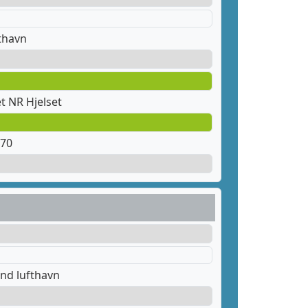
thavn
t NR Hjelset
 70
nd lufthavn