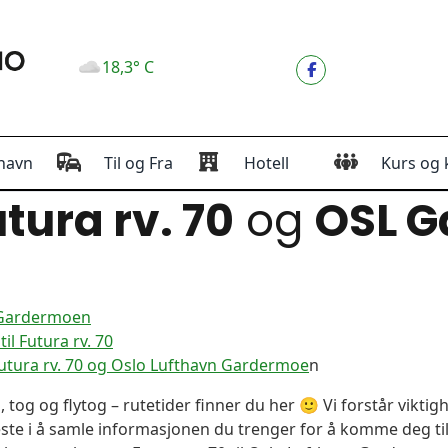
18,3° C
havn
Til og Fra
Hotell
Kurs og 
tura rv. 70
og
OSL 
n Gardermoen
l Futura rv. 70
utura rv. 70 og Oslo Lufthavn Gardermoe
n
, tog og flytog – rutetider finner du her 🙂 Vi forstår vikt
este i å samle informasjonen du trenger for å komme deg til