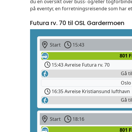
du en oversikt over buss- og/eller togforbind
på eventyr, en forretningsreisende som har et
Futura rv. 70 til OSL Gardermoen
Start
15:43
801 F
15:43 Avreise Futura rv. 70
Gå ti
Oslo
16:35 Avreise Kristiansund lufthavn
Gå ti
Start
18:16
801 F