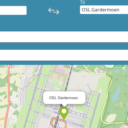
Til
×
OSL Gardermoen