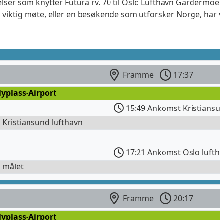
elser som knytter Futura rv. 70 til Oslo Lufthavn Gardermoen
 viktig møte, eller en besøkende som utforsker Norge, har 
Framme
17:37
lyplass-Airport
15:49 Ankomst Kristiansu
l Kristiansund lufthavn
17:21 Ankomst Oslo luft
l målet
Framme
20:17
lyplass-Airport