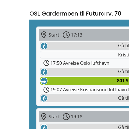
OSL Gardermoen til Futura rv. 70
Start
17:13
Gå ti
Krist
17:50 Avreise Oslo lufthavn
Gå ti
801 
19:07 Avreise Kristiansund lufthavn
Gå ti
Start
19:18
Gå ti