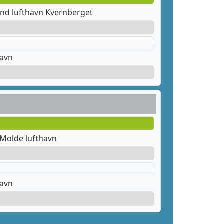
nd lufthavn Kvernberget
havn
 Molde lufthavn
havn