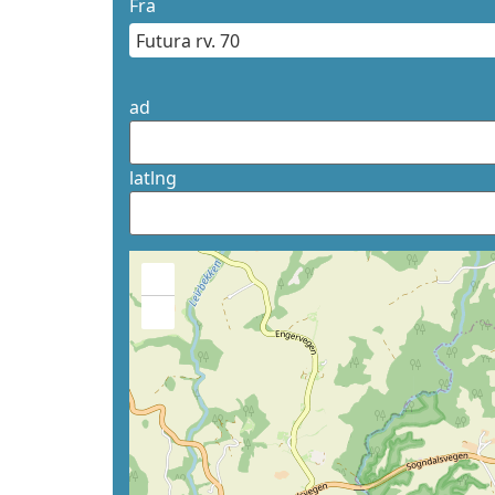
Fra
ad
latlng
+
−