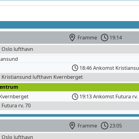
Framme
19:14
l Oslo lufthavn
iansund
18:46 Ankomst Kristiansu
l Kristiansund lufthavn Kvernberget
Sentrum
 Kvernberget
19:13 Ankomst Futura rv.
l Futura rv. 70
Framme
23:05
l Oslo lufthavn