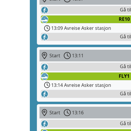
Gå ti
RE10
13:09 Avreise Asker stasjon
Gå ti
Start
13:11
Gå ti
FLY1
13:14 Avreise Asker stasjon
Gå ti
Start
13:16
Gå ti