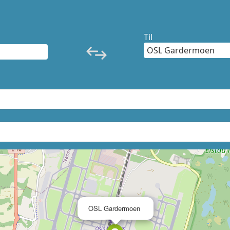
Til
×
OSL Gardermoen