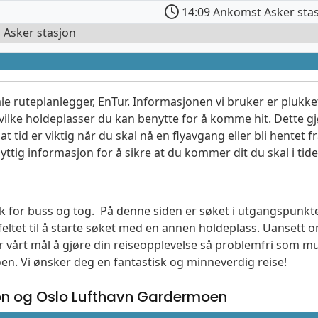
14:09 Ankomst Asker sta
l Asker stasjon
le ruteplanlegger, EnTur. Informasjonen vi bruker er plukket
vilke holdeplasser du kan benytte for å komme hit. Dette gjø
t tid er viktig når du skal nå en flyavgang eller bli hentet fr
yttig informasjon for å sikre at du kommer dit du skal i tide
søk for buss og tog. På denne siden er søket i utgangspunkte
ltet til å starte søket med en annen holdeplass. Uanset
 er vårt mål å gjøre din reiseopplevelse så problemfri som m
moen. Vi ønsker deg en fantastisk og minneverdig reise!
on og Oslo Lufthavn Gardermoen