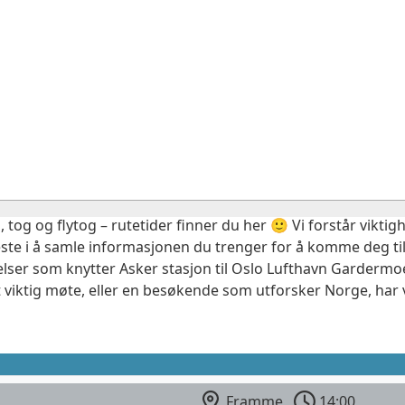
, tog og flytog – rutetider finner du her 🙂 Vi forstår vikt
este i å samle informasjonen du trenger for å komme deg til
elser som knytter Asker stasjon til Oslo Lufthavn Gardermoe
 viktig møte, eller en besøkende som utforsker Norge, har 
Framme
14:00