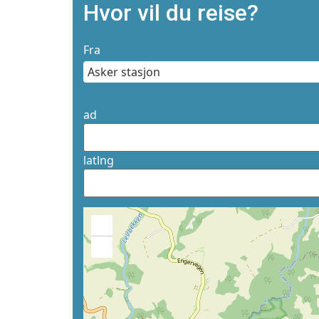
Hvor vil du reise?
Fra
ad
latlng
+
−