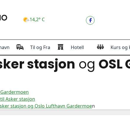
14,2° C
havn
Til og Fra
Hotell
Kurs og 
ker stasjon
og
OSL
vn Gardermoen
il Asker stasjon
Asker stasjon og Oslo Lufthavn Gardermoe
n