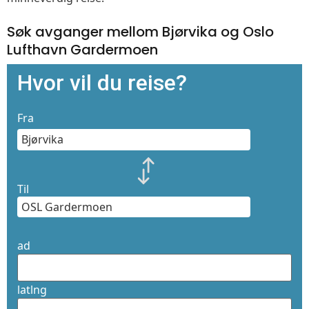
Søk avganger mellom Bjørvika og Oslo
Lufthavn Gardermoen
Hvor vil du reise?
Fra
Til
ad
latlng