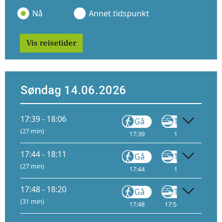
Nå
Annet tidspunkt
Vis reisetider
Søndag 14.06.2026
17:39 - 18:06
Gå
Tog
FLY1
(27 min)
17:39
17:44
13
17:44 - 18:11
Gå
Tog
FLY2
(27 min)
17:44
17:50
14
17:48 - 18:20
Gå
Tog
(31 min)
17:48
17:54
11
18: