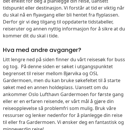
det enkelt for deg å planlegge din reise, uansett
tidspunkt eller destinasjon. Vi forstår at tid er viktig når
du skal nå en flyavgang eller bli hentet fra flyplassen.
Derfor gir vi deg tilgang til oppdaterte tidstabeller,
reiseruter og annen nyttig informasjon for å sikre at du
kommer dit du skal i tide.
Hva med andre avganger?
Litt lengre ned på siden finner du vårt reisesøk for buss
og tog. På denne siden er søket i utgangspunktet
begrenset til reiser mellom Bjørvika og OSL
Gardermoen, men du kan bruke søkefeltet til å starte
søket med en annen holdeplass. Uansett om du
ankommer Oslo Lufthavn Gardermoen for første gang
eller er en erfaren reisende, er vårt mål å gjøre din
reiseopplevelse så problemfri som mulig. Bruk våre
ressurser og lenker nedenfor for å planlegge din reise
til eller fra Gardermoen. Vi ønsker deg en fantastisk og
minneverdig reise!