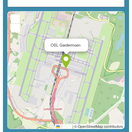
+
−
×
OSL Gardermoen
Leaflet
|
© OpenStreetMap contributors