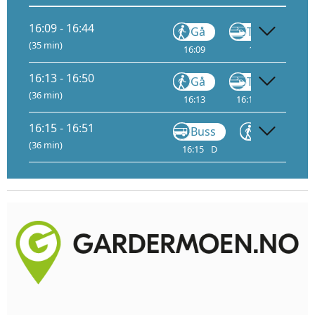
16:09 - 16:44
Gå
Tog
FLY1
(35 min)
16:09
16:14
3
16:13 - 16:50
Gå
Tog
(36 min)
16:13
16:18
3
16:
16:15 - 16:51
Buss
Gå
(36 min)
16:15
D
16:22