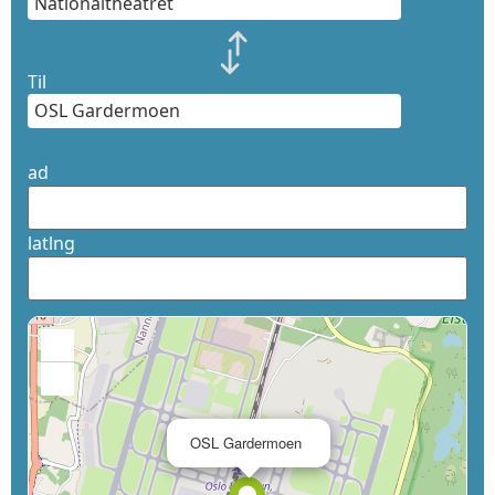
Til
ad
latlng
+
−
×
OSL Gardermoen