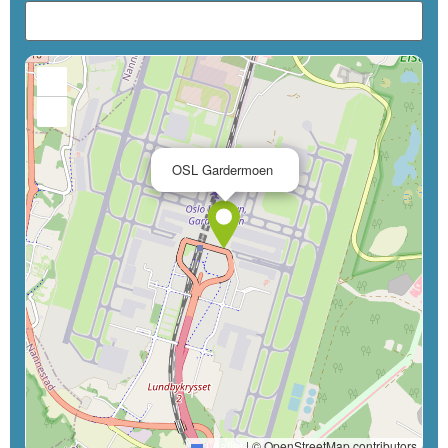
+
−
×
OSL Gardermoen
Leaflet
|
© OpenStreetMap contributors