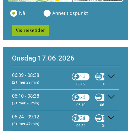
Nå
Annet tidspunkt
Vis reisetider
Onsdag 17.06.2026
06:09 - 08:38
Gå
Buss
(2 timer 29 min)
06:09
06:10
06
06:10 - 08:38
Gå
VY710
(2 timer 28 min)
06:10
06:15
14
06:24 - 09:12
Gå
Buss
(2 timer 47 min)
06:24
06:25
07