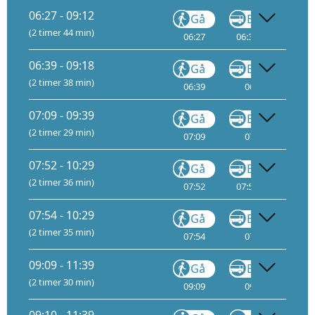
06:27 - 09:12
Gå
Buss
(2 timer 44 min)
06:27
06:32
14
07
06:39 - 09:18
Gå
Buss
(2 timer 38 min)
06:39
06:40
07
07:09 - 09:39
Gå
Buss
(2 timer 29 min)
07:09
07:10
07
07:52 - 10:29
Gå
Buss
(2 timer 36 min)
07:52
07:57
14
08
07:54 - 10:29
Gå
Buss
(2 timer 35 min)
07:54
07:55
08
09:09 - 11:39
Gå
Buss
(2 timer 30 min)
09:09
09:10
09