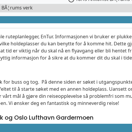
l BÃ¦rums verk
le ruteplanlegger, EnTur. Informasjonen vi bruker er plukket
vilke holdeplasser du kan benytte for å komme hit. Dette gjø
t tid er viktig når du skal nå en flyavgang eller bli hentet fr
yttig informasjon for å sikre at du kommer dit du skal i tide
søk for buss og tog. På denne siden er søket i utgangspunk
ltet til å starte søket med en annen holdeplass. Uanset
 er vårt mål å gjøre din reiseopplevelse så problemfri som m
moen. Vi ønsker deg en fantastisk og minneverdig reise!
k og Oslo Lufthavn Gardermoen