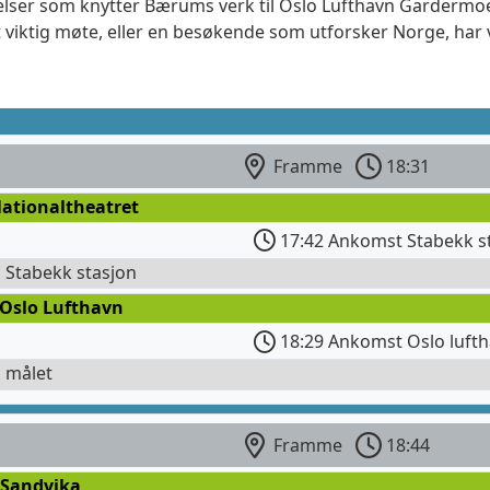
delser som knytter Bærums verk til Oslo Lufthavn Gardermoe
 viktig møte, eller en besøkende som utforsker Norge, har 
Framme
18:31
Nationaltheatret
17:42 Ankomst Stabekk s
l Stabekk stasjon
 Oslo Lufthavn
18:29 Ankomst Oslo lufth
l målet
Framme
18:44
 Sandvika