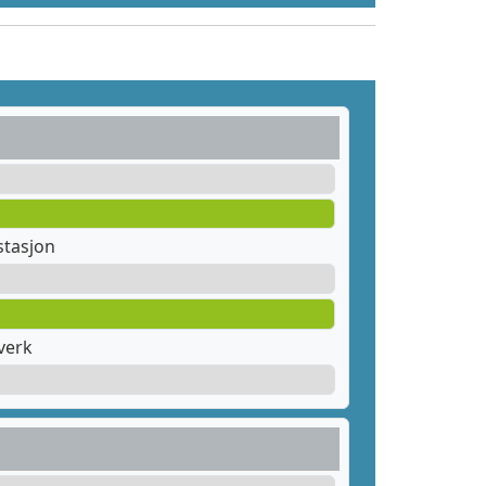
stasjon
verk