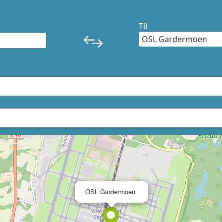
Til
×
OSL Gardermoen