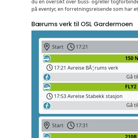
du en oversikt over buss- og/eller togforbin
på eventyr, en forretningsreisende som har et
Bærums verk til OSL Gardermoen
Start
17:21
150 
17:21 Avreise BÃ¦rums verk
Gå ti
FLY2
17:53 Avreise Stabekk stasjon
Gå ti
Start
17:31
210B