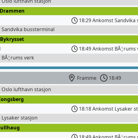
l Oslo lufthavn stasjon
 Drammen
18:29 Ankomst Sandvika 
l Sandvika bussterminal
 Bykrysset
l
18:49 Ankomst BÃ¦rums 
l BÃ¦rums verk
Framme
18:49
l Oslo lufthavn stasjon
Kongsberg
18:18 Ankomst Lysaker s
l Lysaker stasjon
Gullhaug
18:49 Ankomst BÃ¦rums 