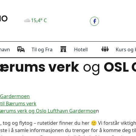
15,4° C
havn
Til og Fra
Hotell
Kurs og 
ærums verk
og
OSL
n Gardermoen
til Bærums verk
 Bærums verk og Oslo Lufthavn Gardermoe
n
, tog og flytog – rutetider finner du her 🙂 Vi forstår vikt
este i å samle informasjonen du trenger for å komme deg til