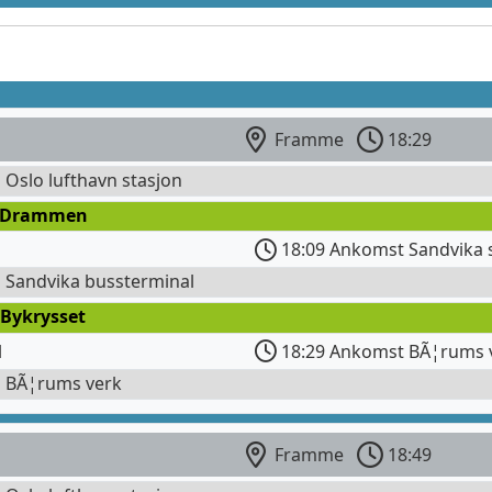
Framme
18:29
l Oslo lufthavn stasjon
 Drammen
18:09 Ankomst Sandvika 
l Sandvika bussterminal
 Bykrysset
l
18:29 Ankomst BÃ¦rums 
l BÃ¦rums verk
Framme
18:49