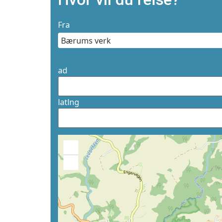
Fra
ad
latlng
+
−