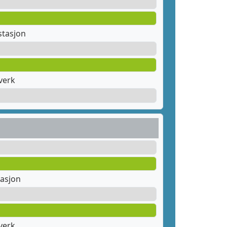
stasjon
verk
tasjon
verk