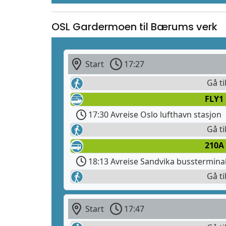
OSL Gardermoen til Bærums verk
Start
17:27
Gå ti
FLY1
17:30 Avreise Oslo lufthavn stasjon
Gå ti
210A
18:13 Avreise Sandvika busstermina
Gå ti
Start
17:47