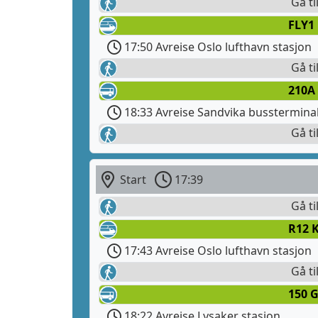
Gå ti
FLY1
17:50 Avreise Oslo lufthavn stasjon
Gå ti
210A
18:33 Avreise Sandvika busstermina
Gå ti
Start
17:39
Gå ti
R12 
17:43 Avreise Oslo lufthavn stasjon
Gå ti
150 
18:22 Avreise Lysaker stasjon