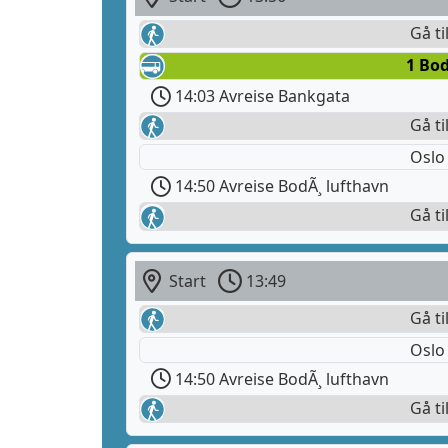
Gå ti
1 Bod
14:03 Avreise Bankgata
Gå ti
Oslo
14:50 Avreise BodÃ¸ lufthavn
Gå ti
Start
13:49
Gå ti
Oslo
14:50 Avreise BodÃ¸ lufthavn
Gå ti