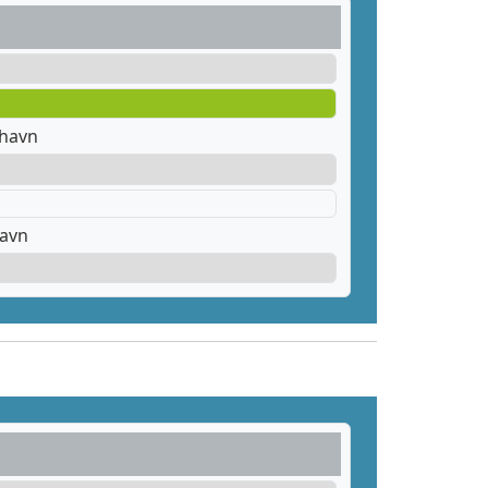
thavn
havn