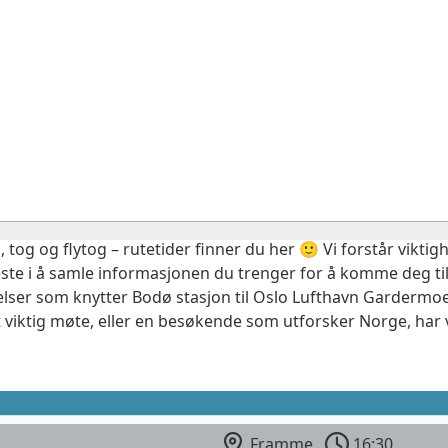
, tog og flytog – rutetider finner du her 🙂 Vi forstår vikt
este i å samle informasjonen du trenger for å komme deg til
elser som knytter Bodø stasjon til Oslo Lufthavn Gardermoe
 viktig møte, eller en besøkende som utforsker Norge, har 
Framme
16:30