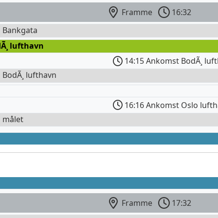
Framme
16:32
l Bankgata
Ã¸ lufthavn
14:15 Ankomst BodÃ¸ luf
l BodÃ¸ lufthavn
16:16 Ankomst Oslo luft
l målet
Framme
17:32