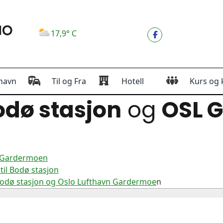
17,9° C
havn
Til og Fra
Hotell
Kurs og 
dø stasjon
og
OSL 
n Gardermoen
il Bodø stasjon
Bodø stasjon og Oslo Lufthavn Gardermoe
n