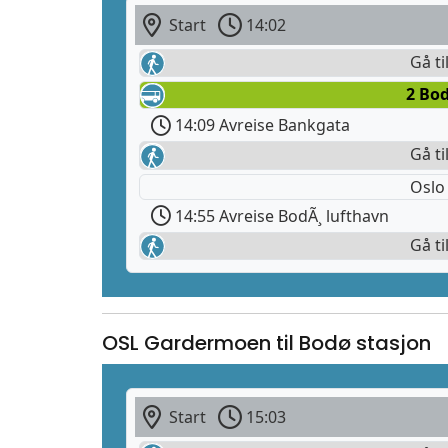
Start
14:02
Gå ti
2 Bod
14:09 Avreise Bankgata
Gå ti
Oslo
14:55 Avreise BodÃ¸ lufthavn
Gå ti
OSL Gardermoen til Bodø stasjon
Start
15:03