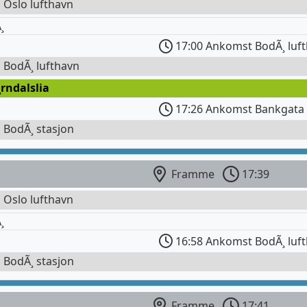
l Oslo lufthavn
¸
17:00 Ankomst BodÃ¸ luf
l BodÃ¸ lufthavn
¸rndalslia
17:26 Ankomst Bankgata
l BodÃ¸ stasjon
Framme
17:39
l Oslo lufthavn
¸
16:58 Ankomst BodÃ¸ luf
l BodÃ¸ stasjon
Framme
17:41