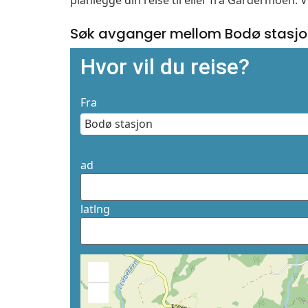
planlegge din reise til eller fra Gardermoen. 
Søk avganger mellom Bodø stasjo
Hvor vil du reise?
Fra
ad
latlng
+
−