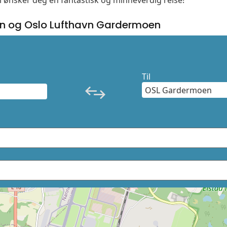
Vi ønsker deg en fantastisk og minneverdig reise!
n og Oslo Lufthavn Gardermoen
Til