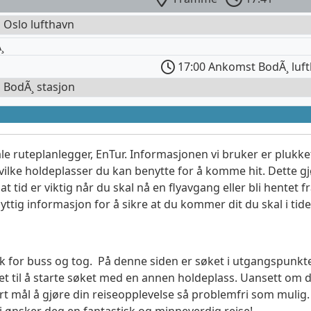
l Oslo lufthavn
¸
17:00 Ankomst BodÃ¸ luf
l BodÃ¸ stasjon
le ruteplanlegger, EnTur. Informasjonen vi bruker er plukket
vilke holdeplasser du kan benytte for å komme hit. Dette gjø
t tid er viktig når du skal nå en flyavgang eller bli hentet fr
yttig informasjon for å sikre at du kommer dit du skal i tide
søk for buss og tog. På denne siden er søket i utgangspunkt
t til å starte søket med en annen holdeplass. Uansett o
vårt mål å gjøre din reiseopplevelse så problemfri som mulig