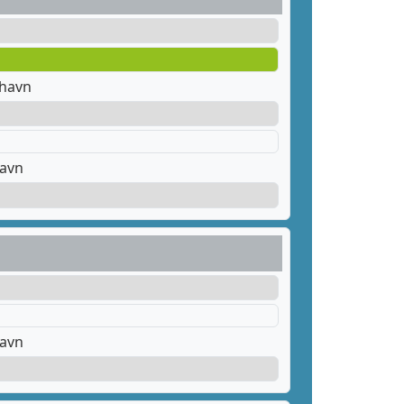
thavn
havn
havn