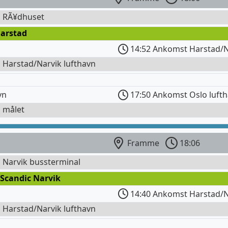
l RÃ¥dhuset
Harstad
14:52 Ankomst Harstad/N
l Harstad/Narvik lufthavn
vn
17:50 Ankomst Oslo luft
l målet
Framme
18:06
l Narvik bussterminal
 Scandic Narvik
14:40 Ankomst Harstad/N
l Harstad/Narvik lufthavn