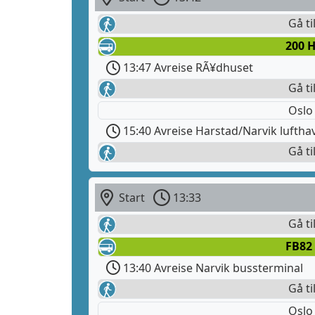
Gå ti
200 
13:47 Avreise RÃ¥dhuset
Gå ti
Oslo
15:40 Avreise Harstad/Narvik luftha
Gå ti
Start
13:33
Gå ti
FB82
13:40 Avreise Narvik bussterminal
Gå ti
Oslo