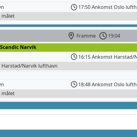
vn
17:50 Ankomst Oslo luft
l målet
Framme
19:04
 Scandic Narvik
16:15 Ankomst Harstad/N
l Harstad/Narvik lufthavn
vn
18:48 Ankomst Oslo luft
l målet