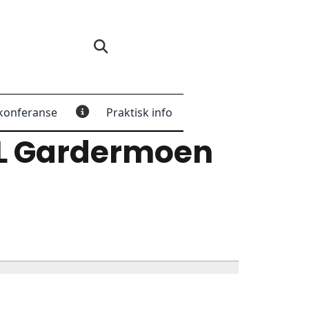
konferanse
Praktisk info
L Gardermoen