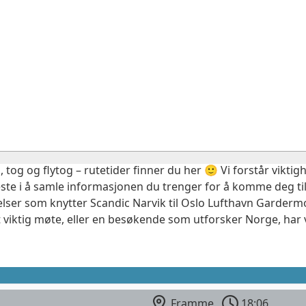
, tog og flytog – rutetider finner du her 🙂 Vi forstår vikt
este i å samle informasjonen du trenger for å komme deg til
elser som knytter Scandic Narvik til Oslo Lufthavn Gardermo
 viktig møte, eller en besøkende som utforsker Norge, har 
Framme
18:06