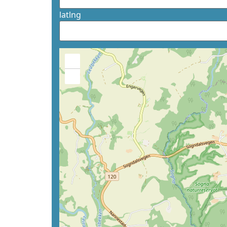
latlng
+
−