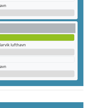
havn
arvik lufthavn
havn