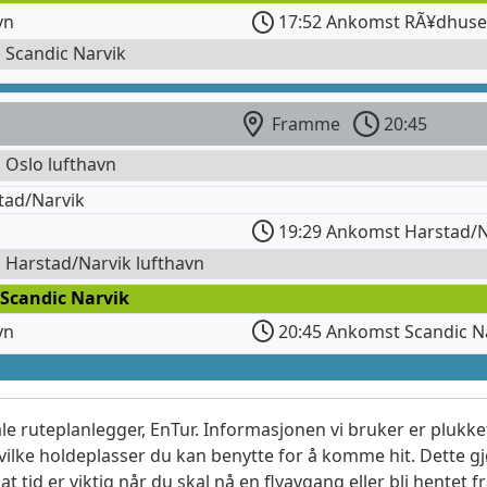
vn
17:52 Ankomst RÃ¥dhuse
l Scandic Narvik
Framme
20:45
l Oslo lufthavn
tad/Narvik
19:29 Ankomst Harstad/N
l Harstad/Narvik lufthavn
 Scandic Narvik
vn
20:45 Ankomst Scandic N
le ruteplanlegger, EnTur. Informasjonen vi bruker er plukket
vilke holdeplasser du kan benytte for å komme hit. Dette gjø
t tid er viktig når du skal nå en flyavgang eller bli hentet fr