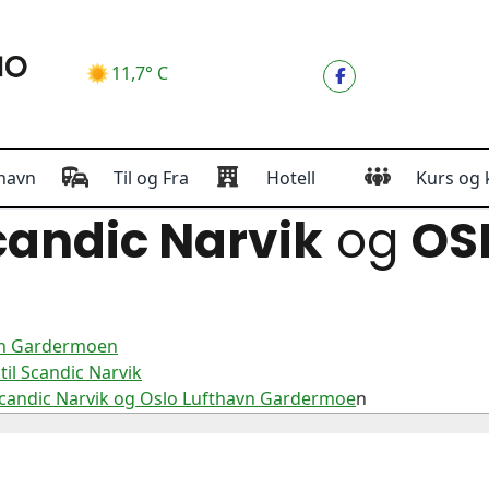
11,7° C
havn
Til og Fra
Hotell
Kurs og 
andic Narvik
og
OS
avn Gardermoen
il Scandic Narvik
Scandic Narvik og Oslo Lufthavn Gardermoe
n