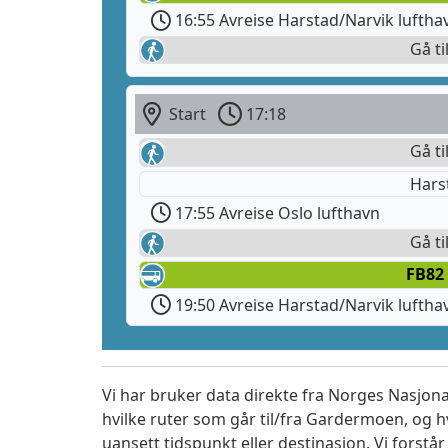
16:55 Avreise Harstad/Narvik luftha
Gå ti
Start
17:18
Gå ti
Hars
17:55 Avreise Oslo lufthavn
Gå ti
FB82
19:50 Avreise Harstad/Narvik luftha
Vi har bruker data direkte fra Norges Nasjona
hvilke ruter som går til/fra Gardermoen, og h
uansett tidspunkt eller destinasjon. Vi forstår a