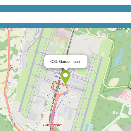
×
OSL Gardermoen