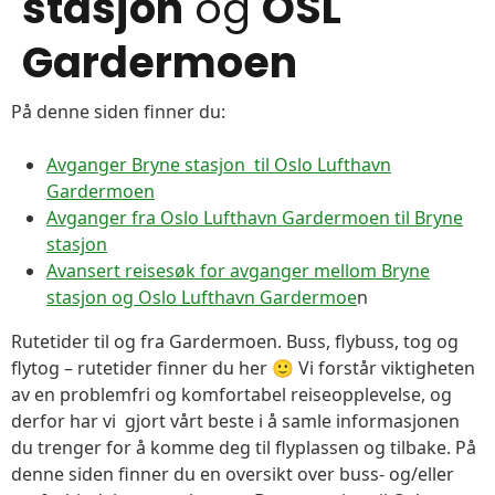
stasjon
og
OSL
Gardermoen
På denne siden finner du:
Avganger Bryne stasjon til Oslo Lufthavn
Gardermoen
Avganger fra Oslo Lufthavn Gardermoen til Bryne
stasjon
Avansert reisesøk for avganger mellom Bryne
stasjon og Oslo Lufthavn Gardermoe
n
Rutetider til og fra Gardermoen. Buss, flybuss, tog og
flytog – rutetider finner du her 🙂 Vi forstår viktigheten
av en problemfri og komfortabel reiseopplevelse, og
derfor har vi gjort vårt beste i å samle informasjonen
du trenger for å komme deg til flyplassen og tilbake. På
denne siden finner du en oversikt over buss- og/eller