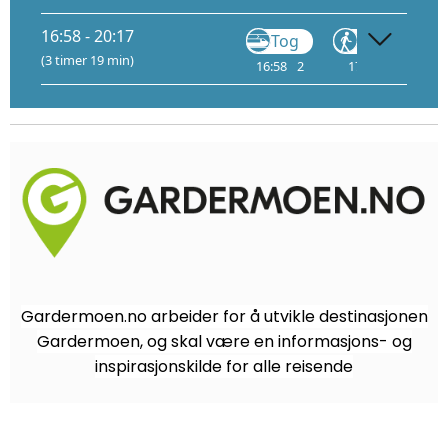
16:58 - 20:17
Tog
Gå
B
(3 timer 19 min)
16:58
2
17:13
17:
Gardermoen.no arbeider for å utvikle destinasjonen
Gardermoen, og skal være en informasjons- og
inspirasjonskilde for alle reisende