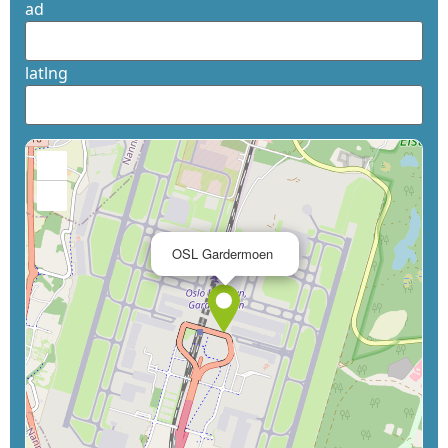
ad
latlng
+
−
×
OSL Gardermoen