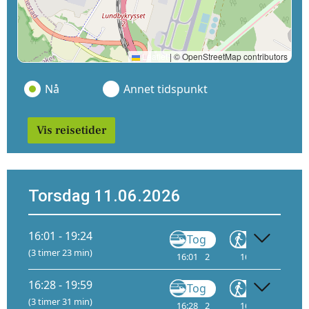
Leaflet
|
© OpenStreetMap contributors
Nå
Annet tidspunkt
Vis reisetider
Torsdag 11.06.2026
16:01 - 19:24
Tog
Gå
B
(3 timer 23 min)
16:01
2
16:16
16:
16:28 - 19:59
Tog
Gå
B
(3 timer 31 min)
16:28
2
16:43
16: