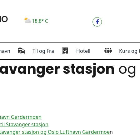
18,8° C
havn
Til og Fra
Hotell
Kurs og 
avanger stasjon
og
fthavn Gardermoen
il Stavanger stasjon
Stavanger stasjon og Oslo Lufthavn Gardermoe
n