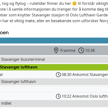
, tog og flytog – rutetider finner du her 🙂 Vi forstår vikt
este i å samle informasjonen du trenger for å komme deg til
elser som knytter Stavanger stasjon til Oslo Lufthavn Gard
m har et viktig møte, eller en besøkende som utforsker Norg
moen
Framme
10:38
l Stavanger bussterminal
 Stavanger lufthavn
al
08:30 Ankomst Stavanger
l Stavanger lufthavn
10:22 Ankomst Oslo luft
l målet