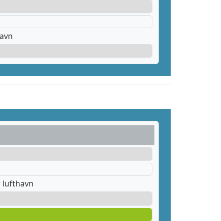
havn
 lufthavn