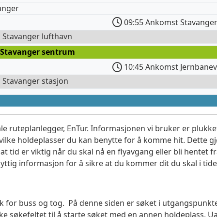
anger
09:55 Ankomst Stavanger
l Stavanger lufthavn
 Stavanger sentrum
10:45 Ankomst Jernbanev
l Stavanger stasjon
le ruteplanlegger, EnTur. Informasjonen vi bruker er plukket
vilke holdeplasser du kan benytte for å komme hit. Dette gjø
t tid er viktig når du skal nå en flyavgang eller bli hentet fr
yttig informasjon for å sikre at du kommer dit du skal i tide
søk for buss og tog. På denne siden er søket i utgangspunkt
 søkefeltet til å starte søket med en annen holdeplass.