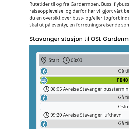
Rutetider til og fra Gardermoen. Buss, flybuss
reiseopplevelse, og derfor har vi gjort vårt b
du en oversikt over buss- og/eller togforbind
skal ut på eventyr, en forretningsreisende so
Stavanger stasjon til OSL Garder
Start
08:03
Gå ti
FB40
08:05 Avreise Stavanger busstermin
Gå ti
Oslo
09:20 Avreise Stavanger lufthavn
Gå ti