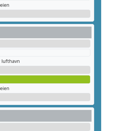
eien
 lufthavn
eien