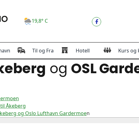
19,8° C
havn
Til og Fra
Hotell
Kurs og 
keberg
og
OSL Gard
rdermoen
til Åkeberg
Åkeberg og Oslo Lufthavn Gardermoe
n