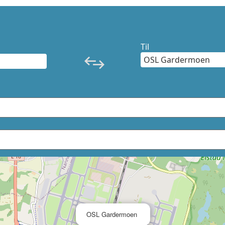
Til
×
OSL Gardermoen