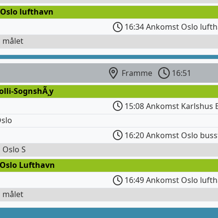
 Oslo lufthavn
16:34 Ankomst Oslo luft
l målet
Framme
16:51
olli-SognshÃ¸y
15:08 Ankomst Karlshus 
slo
16:20 Ankomst Oslo buss
l Oslo S
 Oslo Lufthavn
16:49 Ankomst Oslo lufth
l målet