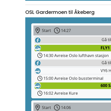
OSL Gardermoen til Åkeberg
Start
14:27
Gå ti
FLY1
14:30 Avreise Oslo lufthavn stasjon
Gå ti
VY6 H
15:00 Avreise Oslo bussterminal
600 
16:02 Avreise Kure
Start
14:06