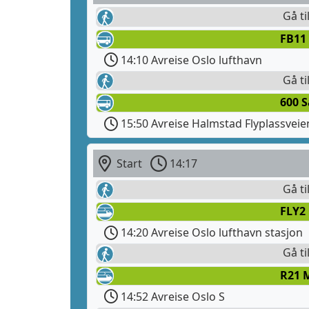
Gå ti
FB11 
14:10 Avreise Oslo lufthavn
Gå ti
600 
15:50 Avreise Halmstad Flyplassveie
Start
14:17
Gå ti
FLY2 
14:20 Avreise Oslo lufthavn stasjon
Gå ti
R21 
14:52 Avreise Oslo S