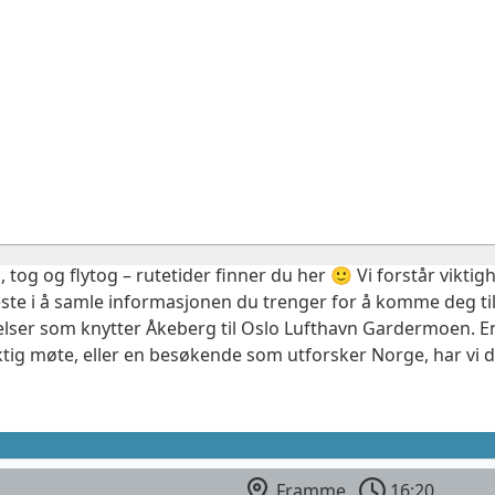
, tog og flytog – rutetider finner du her 🙂 Vi forstår vikt
este i å samle informasjonen du trenger for å komme deg til
elser som knytter Åkeberg til Oslo Lufthavn Gardermoen. En
ktig møte, eller en besøkende som utforsker Norge, har vi 
Framme
16:20