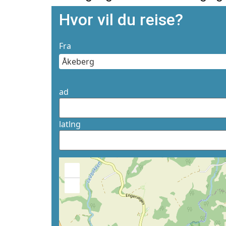
Hvor vil du reise?
Fra
ad
latlng
+
−