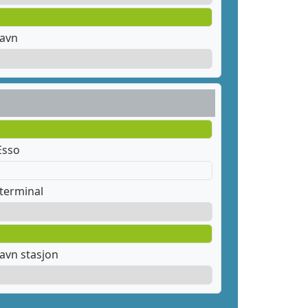
havn
Esso
terminal
avn stasjon