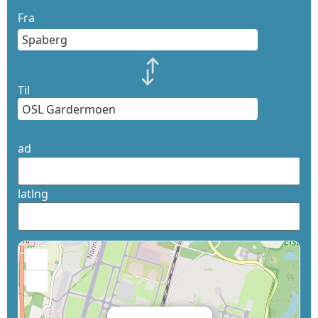
Fra
Til
ad
latlng
+
−
×