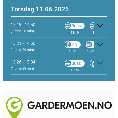
Torsdag 11.06.2026
13:19 - 14:50
Buss
Gå
(1 time 30 min)
13:19
13:45
14:45
13:21 - 14:50
Gå
Gå
(1 time 29 min)
13:21
13:45
14:45
13:26 - 15:04
Buss
Gå
(1 time 38 min)
13:26
13:44
1