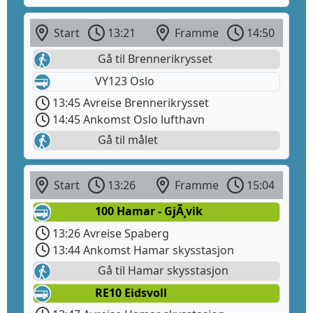
Start
13:21
Framme
14:50
Gå til Brennerikrysset
VY123 Oslo
13:45 Avreise Brennerikrysset
14:45 Ankomst Oslo lufthavn
Gå til målet
Start
13:26
Framme
15:04
100 Hamar - GjÃ¸vik
13:26 Avreise Spaberg
13:44 Ankomst Hamar skysstasjon
Gå til Hamar skysstasjon
RE10 Eidsvoll