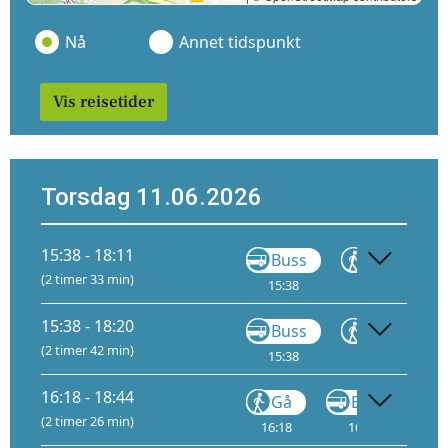
Nå
Annet tidspunkt
Vis reisetider
Torsdag 11.06.2026
15:38 - 18:11
Buss
Gå
(2 timer 33 min)
15:38
15:55
16
15:38 - 18:20
Buss
Gå
(2 timer 42 min)
15:38
15:55
16
16:18 - 18:44
Gå
Buss
(2 timer 26 min)
16:18
16:30
16