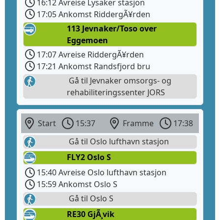
16:12 Avreise Lysaker stasjon
17:05 Ankomst RiddergÃ¥rden
113 Jevnaker/Toso over
Eggemoen
17:07 Avreise RiddergÃ¥rden
17:21 Ankomst Randsfjord bru
Gå til Jevnaker omsorgs- og
rehabiliteringssenter JORS
Start
15:37
Framme
17:38
Gå til Oslo lufthavn stasjon
FLY2 Oslo S
15:40 Avreise Oslo lufthavn stasjon
15:59 Ankomst Oslo S
Gå til Oslo S
RE30 GjÃ¸vik