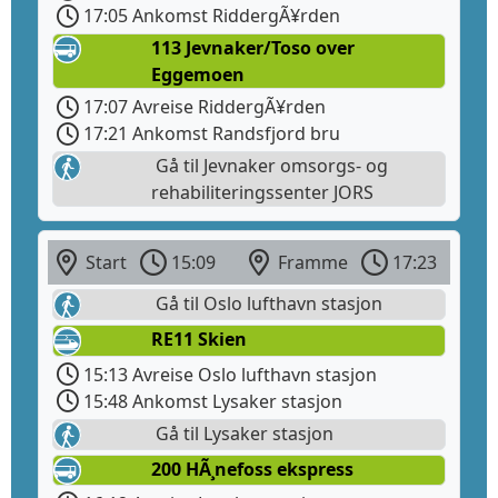
17:05 Ankomst RiddergÃ¥rden
113 Jevnaker/Toso over
Eggemoen
17:07 Avreise RiddergÃ¥rden
17:21 Ankomst Randsfjord bru
Gå til Jevnaker omsorgs- og
rehabiliteringssenter JORS
Start
15:09
Framme
17:23
Gå til Oslo lufthavn stasjon
RE11 Skien
15:13 Avreise Oslo lufthavn stasjon
15:48 Ankomst Lysaker stasjon
Gå til Lysaker stasjon
200 HÃ¸nefoss ekspress