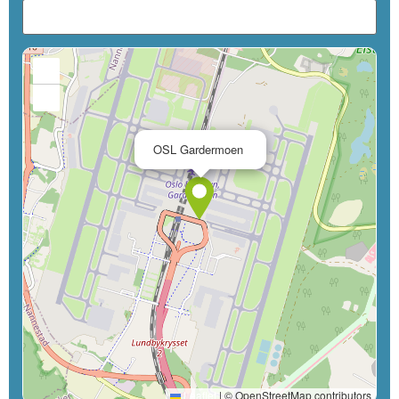
+
−
×
OSL Gardermoen
Leaflet
|
© OpenStreetMap contributors