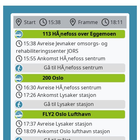
Start
15:38
Framme
18:11
113 HÃ¸nefoss over Eggemoen
15:38 Avreise Jevnaker omsorgs- og
rehabiliteringssenter JORS
15:55 Ankomst HÃ¸nefoss sentrum
Gå til HÃ¸nefoss sentrum
200 Oslo
16:30 Avreise HÃ¸nefoss sentrum
17:26 Ankomst Lysaker stasjon
Gå til Lysaker stasjon
FLY2 Oslo Lufthavn
17:37 Avreise Lysaker stasjon
18:09 Ankomst Oslo lufthavn stasjon