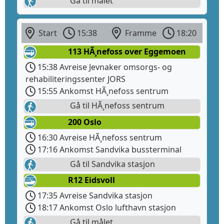
Gå til målet
Start
15:38
Framme
18:20
113 HÃ¸nefoss over Eggemoen
15:38 Avreise Jevnaker omsorgs- og
rehabiliteringssenter JORS
15:55 Ankomst HÃ¸nefoss sentrum
Gå til HÃ¸nefoss sentrum
200 Oslo
16:30 Avreise HÃ¸nefoss sentrum
17:16 Ankomst Sandvika bussterminal
Gå til Sandvika stasjon
R12 Eidsvoll
17:35 Avreise Sandvika stasjon
18:17 Ankomst Oslo lufthavn stasjon
Gå til målet