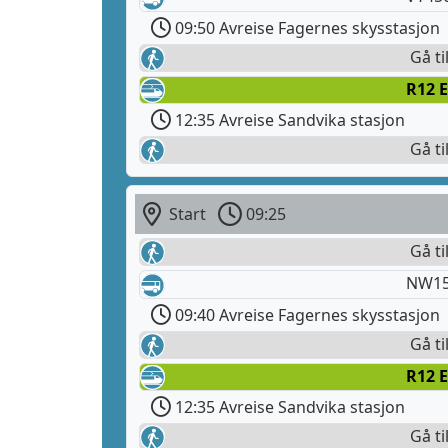
09:50 Avreise Fagernes skysstasjon
Gå ti
R12 E
12:35 Avreise Sandvika stasjon
Gå ti
Start
09:25
Gå ti
NW15
09:40 Avreise Fagernes skysstasjon
Gå ti
R12 E
12:35 Avreise Sandvika stasjon
Gå ti