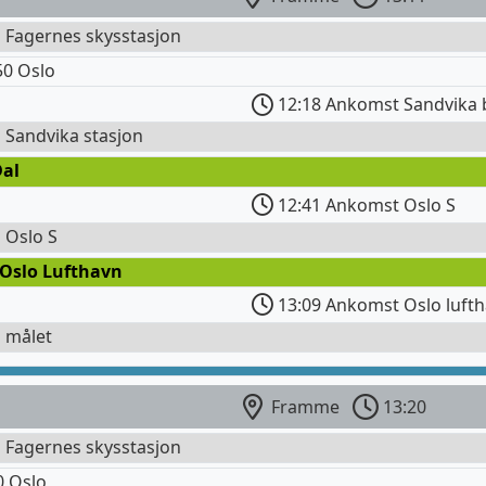
l Fagernes skysstasjon
0 Oslo
12:18 Ankomst Sandvika 
l Sandvika stasjon
Dal
12:41 Ankomst Oslo S
l Oslo S
 Oslo Lufthavn
13:09 Ankomst Oslo lufth
l målet
Framme
13:20
l Fagernes skysstasjon
0 Oslo