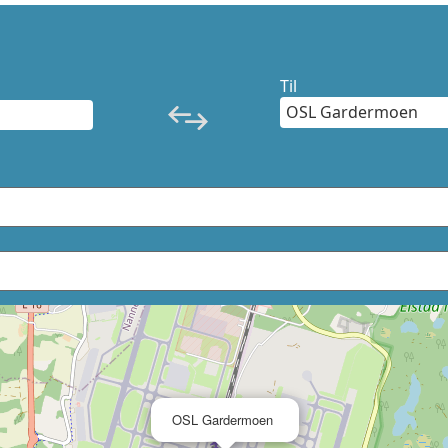
Til
×
OSL Gardermoen