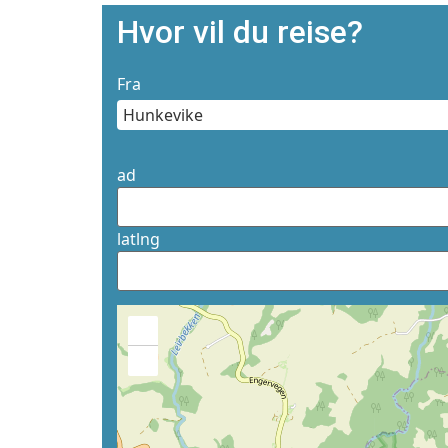
Hvor vil du reise?
Fra
ad
latlng
+
−