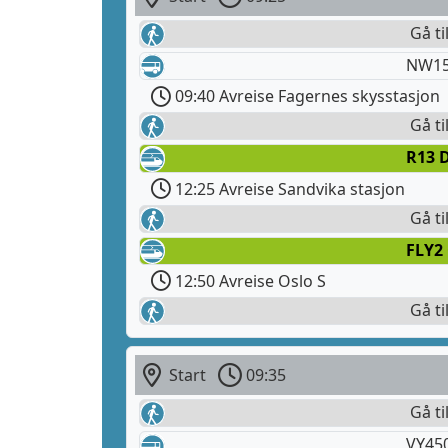
Gå ti
NW15
09:40 Avreise Fagernes skysstasjon
Gå ti
R13 
12:25 Avreise Sandvika stasjon
Gå ti
FLY2
12:50 Avreise Oslo S
Gå ti
Start
09:35
Gå ti
VY45