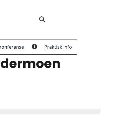
konferanse
Praktisk info
rdermoen