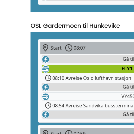
OSL Gardermoen til Hunkevike
Start
08:07
Gå ti
FLY1
08:10 Avreise Oslo lufthavn stasjon
Gå ti
VY450
08:54 Avreise Sandvika busstermina
Gå ti
Start
07:59