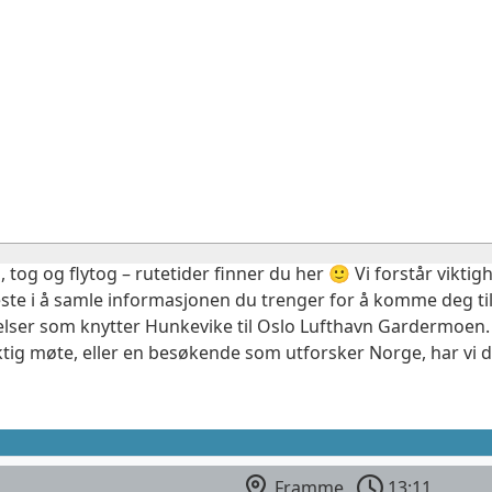
, tog og flytog – rutetider finner du her 🙂 Vi forstår vikt
este i å samle informasjonen du trenger for å komme deg til
elser som knytter Hunkevike til Oslo Lufthavn Gardermoen. 
ktig møte, eller en besøkende som utforsker Norge, har vi 
Framme
13:11