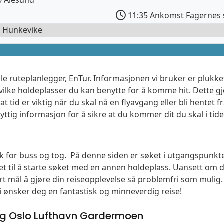
l
11:35 Ankomst Fagernes 
l Hunkevike
le ruteplanlegger, EnTur. Informasjonen vi bruker er plukket
vilke holdeplasser du kan benytte for å komme hit. Dette gjø
t tid er viktig når du skal nå en flyavgang eller bli hentet fr
yttig informasjon for å sikre at du kommer dit du skal i tide
søk for buss og tog. På denne siden er søket i utgangspunkt
t til å starte søket med en annen holdeplass. Uansett o
vårt mål å gjøre din reiseopplevelse så problemfri som mulig
Vi ønsker deg en fantastisk og minneverdig reise!
g Oslo Lufthavn Gardermoen