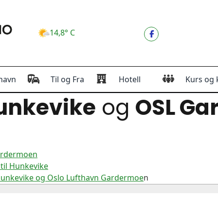
14,8° C
havn
Til og Fra
Hotell
Kurs og 
unkevike
og
OSL Ga
Gardermoen
til Hunkevike
Hunkevike og Oslo Lufthavn Gardermoe
n