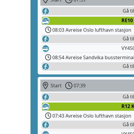
Gå ti
RE10
08:03 Avreise Oslo lufthavn stasjon
Gå ti
VY450
08:54 Avreise Sandvika busstermina
Gå ti
Start
07:39
Gå ti
R12 
07:43 Avreise Oslo lufthavn stasjon
Gå ti
VY450