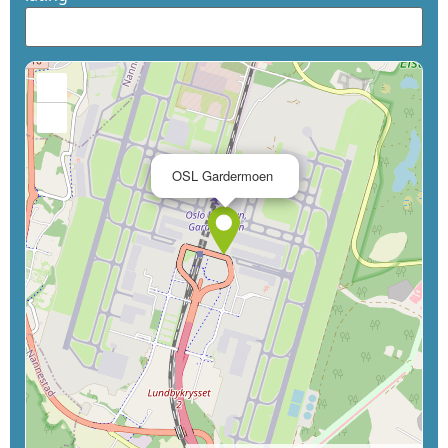
+
−
×
OSL Gardermoen