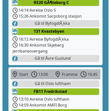
RE20 GÃ¶teborg C
14:14 Avreise Oslo S
15:26 Ankomst Sarpsborg stasjon
Gå til ByfogdlÃ¸kka
131 Kvastebyen
16:12 Avreise ByfogdlÃ¸kka
16:30 Ankomst Skjeberg
jernbaneovergang
Gå til Ãvre Guslund
Start
13:06
Framme
16:45
Gå til Oslo lufthavn
FB11 Fredrikstad
13:10 Avreise Oslo lufthavn
14:59 Ankomst AMFI Borg