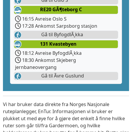
Gå til Oslo S
RE20 GÃ¶teborg C
16:15 Avreise Oslo S
17:28 Ankomst Sarpsborg stasjon
Gå til ByfogdlÃ¸kka
131 Kvastebyen
18:12 Avreise ByfogdlÃ¸kka
18:30 Ankomst Skjeberg
jernbaneovergang
Gå til Ãvre Guslund
Vi har bruker data direkte fra Norges Nasjonale
ruteplanlegger, EnTur. Informasjonen vi bruker er
plukket ut med øye for å gjøre det enkelt å finne hvilke
ruter som går til/fra Gardermoen, og hvilke