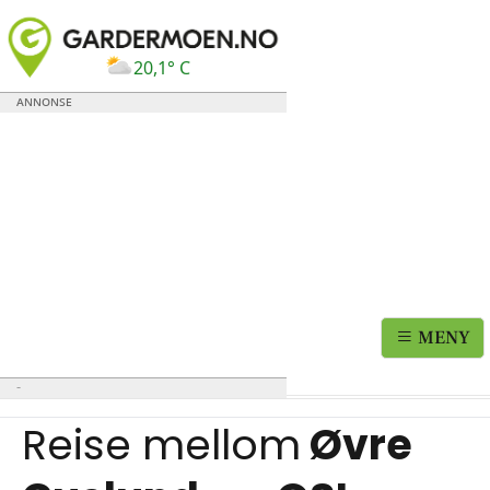
20,1° C
MENY
Reise mellom
Øvre