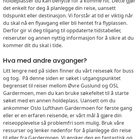
holdeplasser du kan benytte for å komme hit. Dette gjør
det enkelt for deg å planlegge din reise, uansett
tidspunkt eller destinasjon. Vi forstår at tid er viktig når
du skal nå en flyavgang eller bli hentet fra flyplassen.
Derfor gir vi deg tilgang til oppdaterte tidstabeller,
reiseruter og annen nyttig informasjon for å sikre at du
kommer dit du skal i tide.
Hva med andre avganger?
Litt lengre ned på siden finner du vårt reisesøk for buss
og tog. På denne siden er søket i utgangspunktet
begrenset til reiser mellom Øvre Guslund og OSL
Gardermoen, men du kan bruke søkefeltet til å starte
søket med en annen holdeplass. Uansett om du
ankommer Oslo Lufthavn Gardermoen for første gang
eller er en erfaren reisende, er vårt mål å gjøre din
reiseopplevelse så problemfri som mulig. Bruk våre
ressurser og lenker nedenfor for å planlegge din reise
til eller fra Gardermoen. Vi ønsker deg en fantastisk og