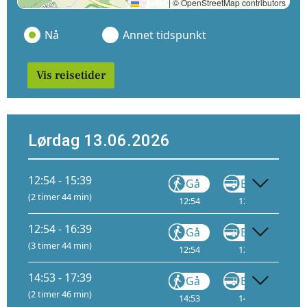
Leaflet
|
© OpenStreetMap contributors
Nå
Annet tidspunkt
Vis reisetider
Lørdag 13.06.2026
12:54 - 15:39
Gå
Buss
(2 timer 44 min)
12:54
12:59
13
12:54 - 16:39
Gå
Buss
(3 timer 44 min)
12:54
12:59
13
14:53 - 17:39
Gå
Buss
(2 timer 46 min)
14:53
14:58
15