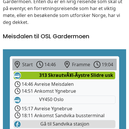
Gardermoen. Enten du er en ivrig reisende som skal ut
på eventyr, en forretningsreisende som har et viktig
møte, eller en besøkende som utforsker Norge, har vi
deg dekket.
Meisdalen til OSL Gardermoen
Start
14:46
Framme
19:04
313 SkrautvÃ¥l-Ãystre Slidre usk
14:46 Avreise Meisdalen
14:51 Ankomst Ygnebrue
VY450 Oslo
15:17 Avreise Ygnebrue
18:11 Ankomst Sandvika bussterminal
Gå til Sandvika stasjon