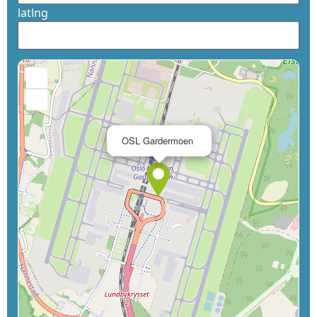
latlng
+
−
×
OSL Gardermoen