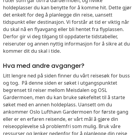
ruter som går til/fra Gardermoen, og hvilke
holdeplasser du kan benytte for å komme hit. Dette gjør
det enkelt for deg å planlegge din reise, uansett
tidspunkt eller destinasjon. Vi forstår at tid er viktig når
du skal nå en flyavgang eller bli hentet fra flyplassen.
Derfor gir vi deg tilgang til oppdaterte tidstabeller,
reiseruter og annen nyttig informasjon for å sikre at du
kommer dit du skal i tide.
Hva med andre avganger?
Litt lengre ned på siden finner du vårt reisesøk for buss
og tog. På denne siden er søket i utgangspunktet
begrenset til reiser mellom Meisdalen og OSL
Gardermoen, men du kan bruke søkefeltet til å starte
søket med en annen holdeplass. Uansett om du
ankommer Oslo Lufthavn Gardermoen for første gang
eller er en erfaren reisende, er vårt mål å gjøre din
reiseopplevelse så problemfri som mulig. Bruk våre
ressurser og lenker nedenfor for å planlegge din reise