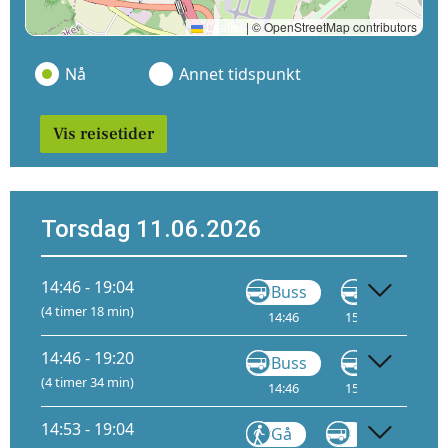
Leaflet
|
© OpenStreetMap contributors
Nå
Annet tidspunkt
Vis reisetider
Torsdag 11.06.2026
14:46 - 19:04
Buss
Gå
(4 timer 18 min)
14:46
15:17
18:11
14:46 - 19:20
Buss
Gå
(4 timer 34 min)
14:46
15:17
18:11
14:53 - 19:04
Gå
Gå