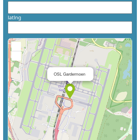
latlng
+
−
×
OSL Gardermoen