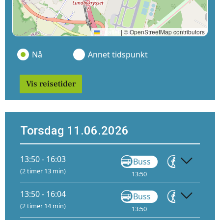
Leaflet
|
© OpenStreetMap contributors
Nå
Annet tidspunkt
Vis reisetider
Torsdag 11.06.2026
13:50 - 16:03
Buss
Gå
(2 timer 13 min)
13:50
15:08
13:50 - 16:04
Buss
Gå
(2 timer 14 min)
13:50
14:18
14