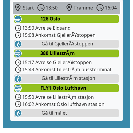
Start
13:50
Framme
16:04
126 Oslo
13:50 Avreise Eidsand
15:08 Ankomst GjellerÃ¥stoppen
Gå til GjellerÃ¥stoppen
380 LillestrÃ¸m
15:17 Avreise GjellerÃ¥stoppen
15:43 Ankomst LillestrÃ¸m bussterminal
Gå til LillestrÃ¸m stasjon
FLY1 Oslo Lufthavn
15:50 Avreise LillestrÃ¸m stasjon
16:02 Ankomst Oslo lufthavn stasjon
Gå til målet