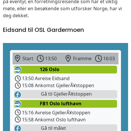
på eventyr, en forretningsreisende som har et viktig
møte, eller en besøkende som utforsker Norge, har vi
deg dekket.
Eidsand til OSL Gardermoen
Start
13:50
Framme
16:03
126 Oslo
13:50 Avreise Eidsand
15:08 Ankomst GjellerÃ¥stoppen
Gå til GjellerÃ¥stoppen
FB1 Oslo lufthavn
15:16 Avreise GjellerÃ¥stoppen
15:58 Ankomst Oslo lufthavn
Gå til målet