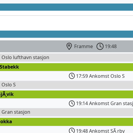
Framme
19:48
l Oslo lufthavn stasjon
 Stabekk
17:59 Ankomst Oslo S
l Oslo S
jÃ¸vik
19:14 Ankomst Gran stas
l Gran stasjon
Dokka
19:48 Ankomst SÃ¸rby