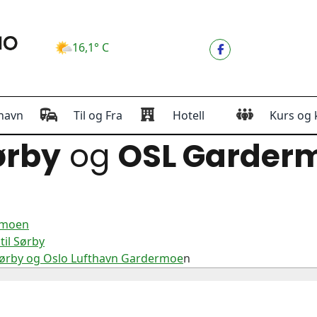
16,1° C
havn
Til og Fra
Hotell
Kurs og 
ørby
og
OSL Garder
rmoen
il Sørby
Sørby og Oslo Lufthavn Gardermoe
n