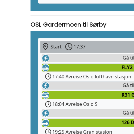
OSL Gardermoen til Sørby
Start
17:37
Gå ti
FLY2
17:40 Avreise Oslo lufthavn stasjon
Gå ti
R31 G
18:04 Avreise Oslo S
Gå ti
126 
19:25 Avreise Gran stasjon