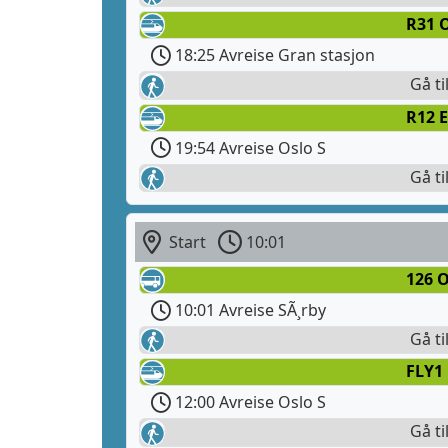
R31 O
18:25 Avreise Gran stasjon
Gå ti
R12 E
19:54 Avreise Oslo S
Gå ti
Start
10:01
126 O
10:01 Avreise SÃ¸rby
Gå ti
FLY1
12:00 Avreise Oslo S
Gå ti