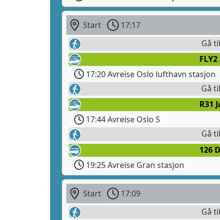
Start
17:17
Gå ti
FLY2 
17:20 Avreise Oslo lufthavn stasjon
Gå ti
R31 J
17:44 Avreise Oslo S
Gå ti
126 
19:25 Avreise Gran stasjon
Start
17:09
Gå ti