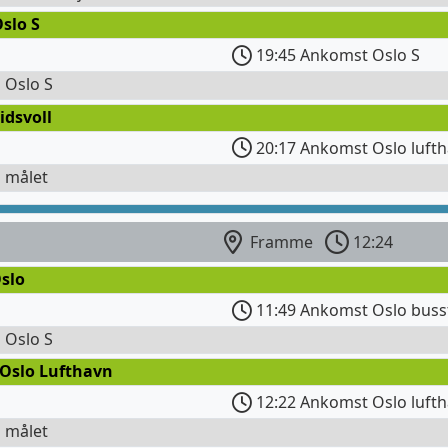
slo S
19:45 Ankomst Oslo S
l Oslo S
idsvoll
20:17 Ankomst Oslo lufth
l målet
Framme
12:24
slo
11:49 Ankomst Oslo buss
l Oslo S
 Oslo Lufthavn
12:22 Ankomst Oslo lufth
l målet