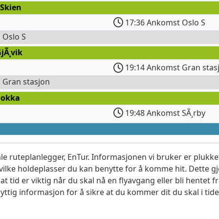
 Skien
17:36 Ankomst Oslo S
l Oslo S
jÃ¸vik
19:14 Ankomst Gran stas
l Gran stasjon
Dokka
19:48 Ankomst SÃ¸rby
le ruteplanlegger, EnTur. Informasjonen vi bruker er plukket
vilke holdeplasser du kan benytte for å komme hit. Dette gjø
t tid er viktig når du skal nå en flyavgang eller bli hentet fr
yttig informasjon for å sikre at du kommer dit du skal i tide