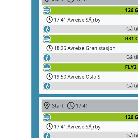
126 
17:41 Avreise SÃ¸rby
Gå ti
R31 O
18:25 Avreise Gran stasjon
Gå ti
FLY2
19:50 Avreise Oslo S
Gå ti
Start
17:41
126 
17:41 Avreise SÃ¸rby
Gå ti