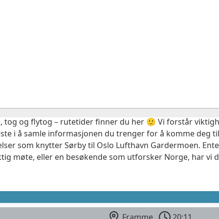
, tog og flytog – rutetider finner du her 🙂 Vi forstår vikt
este i å samle informasjonen du trenger for å komme deg til
elser som knytter Sørby til Oslo Lufthavn Gardermoen. Ente
ktig møte, eller en besøkende som utforsker Norge, har vi 
Framme
20:11