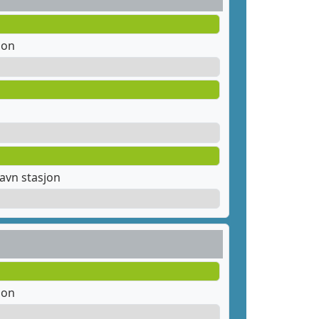
jon
avn stasjon
jon