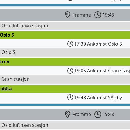
Framme
19:48
l Oslo lufthavn stasjon
Oslo S
17:39 Ankomst Oslo S
l Oslo S
aren
19:05 Ankomst Gran stas
l Gran stasjon
Dokka
19:48 Ankomst SÃ¸rby
Framme
19:48
l Oslo lufthavn stasjon