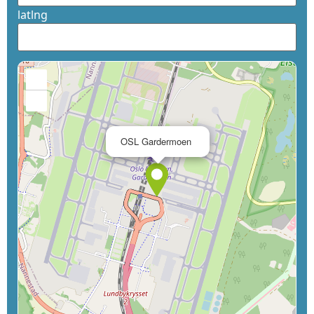
latlng
+
−
×
OSL Gardermoen