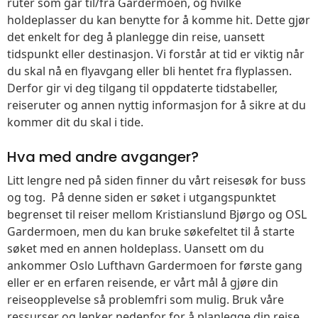
ruter som går til/fra Gardermoen, og hvilke
holdeplasser du kan benytte for å komme hit. Dette gjør
det enkelt for deg å planlegge din reise, uansett
tidspunkt eller destinasjon. Vi forstår at tid er viktig når
du skal nå en flyavgang eller bli hentet fra flyplassen.
Derfor gir vi deg tilgang til oppdaterte tidstabeller,
reiseruter og annen nyttig informasjon for å sikre at du
kommer dit du skal i tide.
Hva med andre avganger?
Litt lengre ned på siden finner du vårt reisesøk for buss
og tog. På denne siden er søket i utgangspunktet
begrenset til reiser mellom Kristianslund Bjørgo og OSL
Gardermoen, men du kan bruke søkefeltet til å starte
søket med en annen holdeplass. Uansett om du
ankommer Oslo Lufthavn Gardermoen for første gang
eller er en erfaren reisende, er vårt mål å gjøre din
reiseopplevelse så problemfri som mulig. Bruk våre
ressurser og lenker nedenfor for å planlegge din reise