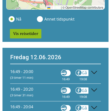
Leaflet
|
© OpenStreetMap contributors
Nå
Annet tidspunkt
Vis reisetider
Fredag 12.06.2026
16:49 - 20:00
Gå
Tog
(3 timer 11 min)
16:49
19:08
19:15
4
16:49 - 20:20
Gå
Tog
(3 timer 31 min)
16:49
19:08
19:35
4
16:49 - 20:04
Gå
Tog