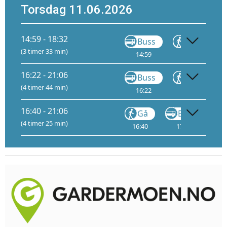
Torsdag 11.06.2026
14:59 - 18:32
Buss
Gå
(3 timer 33 min)
14:59
15:03
1
16:22 - 21:06
Buss
Gå
(4 timer 44 min)
16:22
16:25
16:40 - 21:06
Gå
Buss
F6
(4 timer 25 min)
16:40
17:18
D