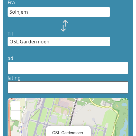
Fra
Til
ad
latlng
+
−
×
OSL Gardermoen