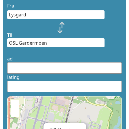
Fra
Til
ad
latlng
+
−
×