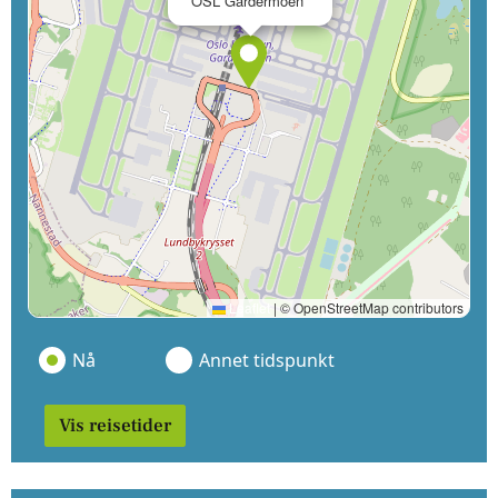
OSL Gardermoen
Leaflet
|
© OpenStreetMap contributors
Nå
Annet tidspunkt
Vis reisetider