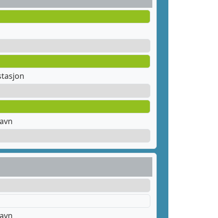
stasjon
havn
havn