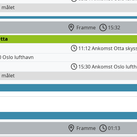
l målet
Framme
15:32
Otta
11:12 Ankomst Otta skys
 Oslo lufthavn
15:30 Ankomst Oslo luft
l målet
Framme
01:13