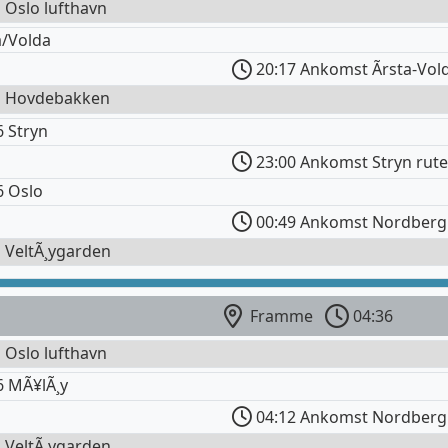
l Oslo lufthavn
a/Volda
20:17 Ankomst Ãrsta-Vol
il Hovdebakken
 Stryn
23:00 Ankomst Stryn rute
6 Oslo
00:49 Ankomst Nordberg 
l VeltÃ¸ygarden
Framme
04:36
l Oslo lufthavn
6 MÃ¥lÃ¸y
04:12 Ankomst Nordberg 
l VeltÃ¸ygarden