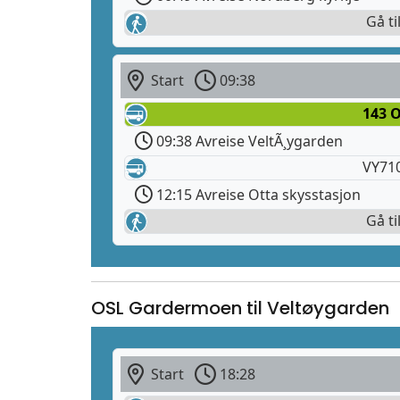
Gå ti
Start
09:38
143 
09:38 Avreise VeltÃ¸ygarden
VY710
12:15 Avreise Otta skysstasjon
Gå ti
OSL Gardermoen til Veltøygarden
Start
18:28