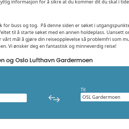
yttig informasjon for å sikre at du kommer dit du skal i tide
søk for buss og tog. På denne siden er søket i utgangspunkt
ltet til å starte søket med en annen holdeplass. Uanset
 er vårt mål å gjøre din reiseopplevelse så problemfri som m
moen. Vi ønsker deg en fantastisk og minneverdig reise!
n og Oslo Lufthavn Gardermoen
Til