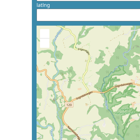
latlng
+
−