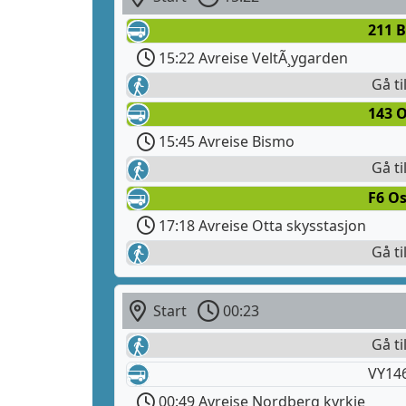
211 
15:22 Avreise VeltÃ¸ygarden
Gå ti
143 
15:45 Avreise Bismo
Gå ti
F6 Os
17:18 Avreise Otta skysstasjon
Gå ti
Start
00:23
Gå ti
VY14
00:49 Avreise Nordberg kyrkje