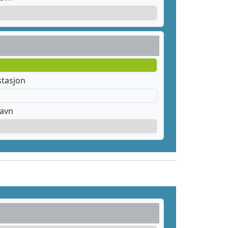
stasjon
havn