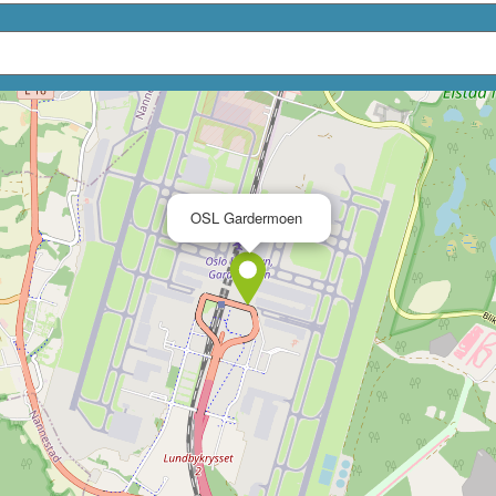
×
OSL Gardermoen