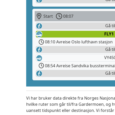
Start
08:07
Gå ti
FLY1
08:10 Avreise Oslo lufthavn stasjon
Gå ti
VY450
08:54 Avreise Sandvika busstermina
Gå ti
Vi har bruker data direkte fra Norges Nasjona
hvilke ruter som går til/fra Gardermoen, og h
uansett tidspunkt eller destinasjon. Vi forstår a