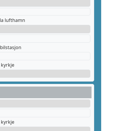
da lufthamn
bilstasjon
kyrkje
kyrkje