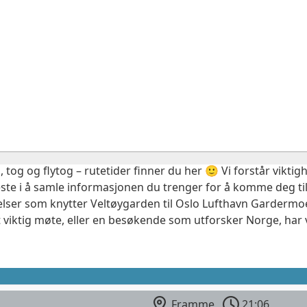
, tog og flytog – rutetider finner du her 🙂 Vi forstår vikt
este i å samle informasjonen du trenger for å komme deg til
elser som knytter Veltøygarden til Oslo Lufthavn Gardermoe
 viktig møte, eller en besøkende som utforsker Norge, har 
Framme
21:06