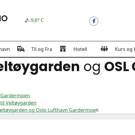
9,6° C
havn
Til og Fra
Hotell
Kurs og 
ltøygarden
og
OSL
n Gardermoen
til Veltøygarden
Veltøygarden og Oslo Lufthavn Gardermoe
n