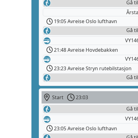
Gå ti
Ãrst
19:05 Avreise Oslo lufthavn
Gå t
VY146
21:48 Avreise Hovdebakken
VY14
23:23 Avreise Stryn rutebilstasjon
Gå ti
Start
23:03
Gå ti
VY14
23:05 Avreise Oslo lufthavn
Gå ti