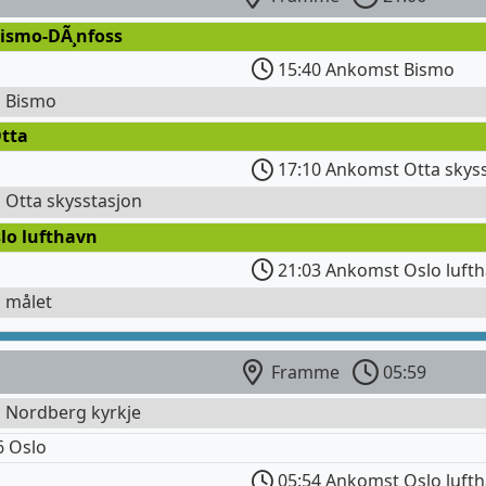
Bismo-DÃ¸nfoss
15:40 Ankomst Bismo
l Bismo
Otta
17:10 Ankomst Otta skys
l Otta skysstasjon
lo lufthavn
21:03 Ankomst Oslo luft
l målet
Framme
05:59
l Nordberg kyrkje
6 Oslo
05:54 Ankomst Oslo luft