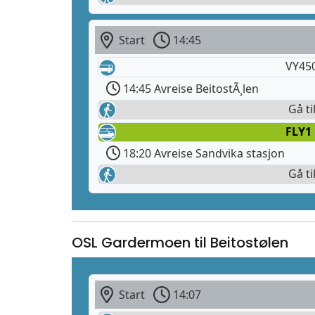
Start
14:45
VY45
14:45 Avreise BeitostÃ¸len
Gå ti
FLY1
18:20 Avreise Sandvika stasjon
Gå ti
OSL Gardermoen til Beitostølen
Start
14:07