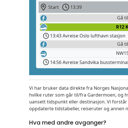
Start
13:39
Gå ti
R12 
13:43 Avreise Oslo lufthavn stasjon
Gå ti
NW150
14:56 Avreise Sandvika busstermina
Vi har bruker data direkte fra Norges Nasjona
hvilke ruter som går til/fra Gardermoen, og h
uansett tidspunkt eller destinasjon. Vi forstår a
oppdaterte tidstabeller, reiseruter og annen n
Hva med andre avganger?