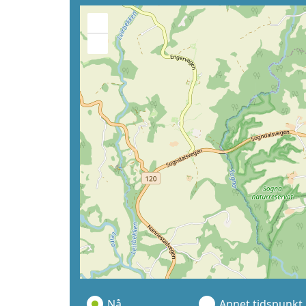
+
−
Nå
Annet tidspunkt