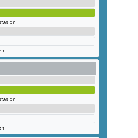
stasjon
en
stasjon
en