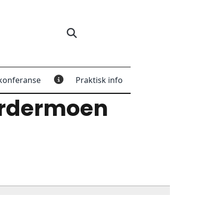
konferanse
Praktisk info
ardermoen