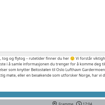
, tog og flytog – rutetider finner du her 🙂 Vi forstår vikt
este i å samle informasjonen du trenger for å komme deg til
elser som knytter Beitostølen til Oslo Lufthavn Gardermoen.
ktig møte, eller en besøkende som utforsker Norge, har vi 
Framme
17:04