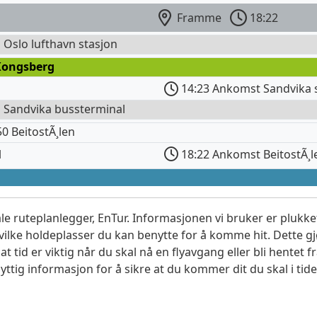
Framme
18:22
l Oslo lufthavn stasjon
Kongsberg
14:23 Ankomst Sandvika 
l Sandvika bussterminal
 BeitostÃ¸len
l
18:22 Ankomst BeitostÃ¸l
le ruteplanlegger, EnTur. Informasjonen vi bruker er plukket
vilke holdeplasser du kan benytte for å komme hit. Dette gjø
t tid er viktig når du skal nå en flyavgang eller bli hentet fr
yttig informasjon for å sikre at du kommer dit du skal i tide