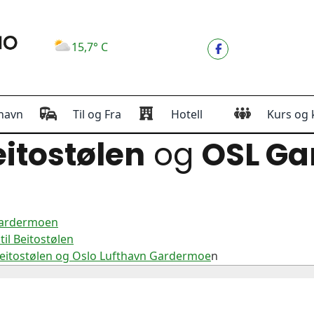
15,7° C
havn
Til og Fra
Hotell
Kurs og 
itostølen
og
OSL G
 Gardermoen
il Beitostølen
Beitostølen og Oslo Lufthavn Gardermoe
n