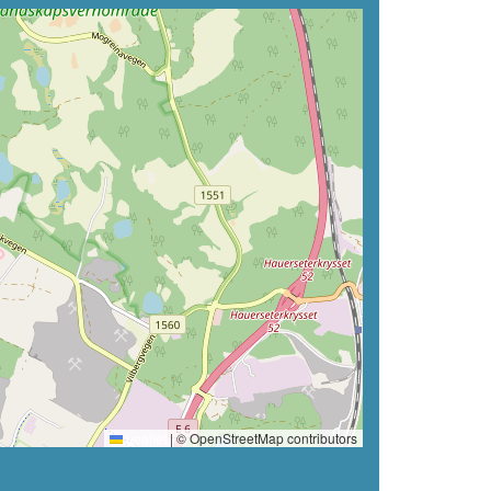
Leaflet
|
© OpenStreetMap contributors