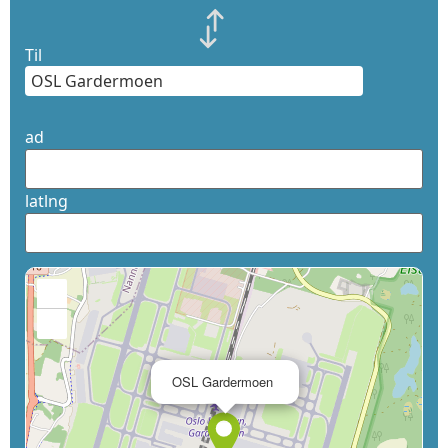
Til
ad
latlng
+
−
×
OSL Gardermoen