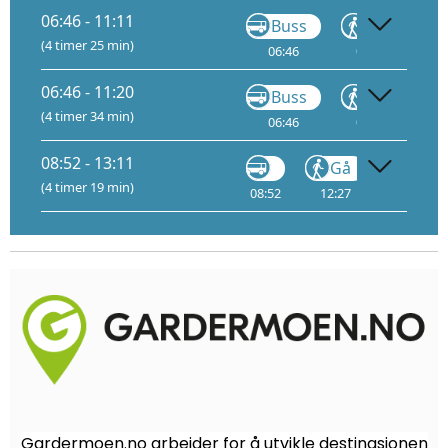
06:46 - 11:11
Buss
Gå
(4 timer 25 min)
06:46
07:30
07:
B
06:46 - 11:20
Buss
Gå
(4 timer 34 min)
06:46
07:30
07:
B
08:52 - 13:11
Gå
Tog
(4 timer 19 min)
08:52
12:27
12:37
Gardermoen.no arbeider for å utvikle destinasjonen