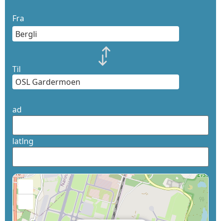
Fra
Til
ad
latlng
+
−