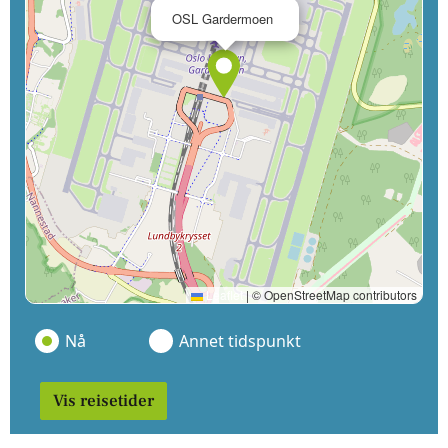
×
OSL Gardermoen
Leaflet
|
© OpenStreetMap contributors
Nå
Annet tidspunkt
Vis reisetider