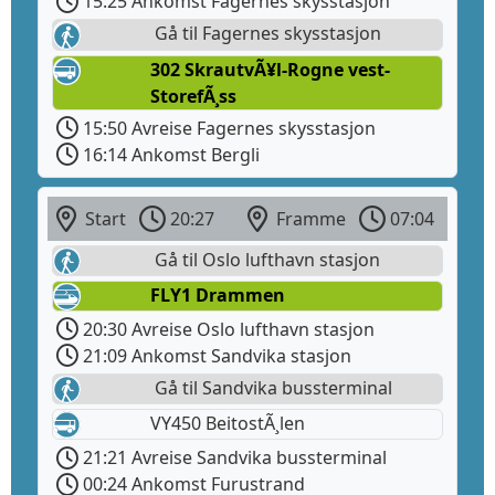
15:25 Ankomst Fagernes skysstasjon
Gå til Fagernes skysstasjon
302 SkrautvÃ¥l-Rogne vest-
StorefÃ¸ss
15:50 Avreise Fagernes skysstasjon
16:14 Ankomst Bergli
Start
20:27
Framme
07:04
Gå til Oslo lufthavn stasjon
FLY1 Drammen
20:30 Avreise Oslo lufthavn stasjon
21:09 Ankomst Sandvika stasjon
Gå til Sandvika bussterminal
VY450 BeitostÃ¸len
21:21 Avreise Sandvika bussterminal
00:24 Ankomst Furustrand