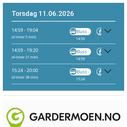
Torsdag 11.06.2026
14:59 - 19:04
Buss
Gå
(4 timer 5 min)
14:59
15:09
15:
14:59 - 19:20
Buss
Gå
(4 timer 21 min)
14:59
15:09
15:
15:24 - 20:00
Buss
Gå
(4 timer 36 min)
15:24
15:35
16: