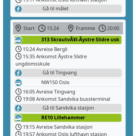
Gå til målet
Start
15:24
Framme
20:00
313 SkrautvÃ¥l-Ãystre Slidre usk
15:24 Avreise Bergli
15:35 Ankomst Ãystre Slidre
ungdomsskule
Gå til Tingvang
NW150 Oslo
16:05 Avreise Tingvang
19:08 Ankomst Sandvika bussterminal
Gå til Sandvika stasjon
RE10 Lillehammer
19:15 Avreise Sandvika stasjon
19:57 Ankomst Oslo lufthavn stasjon