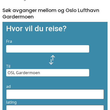
Søk avganger mellom og Oslo Lufthavn
Gardermoen
Hvor vil du reise?
Fra
Til
ad
latlng