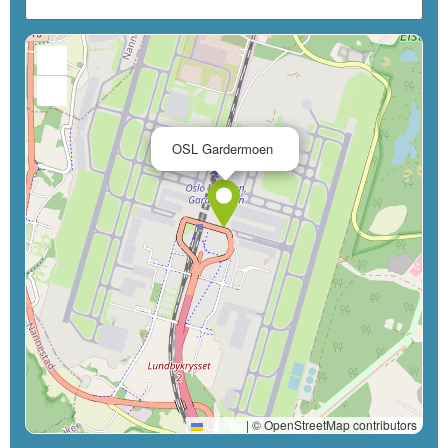
+
−
×
OSL Gardermoen
Leaflet
|
© OpenStreetMap contributors