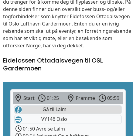
du trenger for å komme deg til flyplassen og tilbake. På
denne siden finner du en oversikt over buss- og/eller
togforbindelser som knytter Eidefossen Ottadalsvegen
til Oslo Lufthavn Gardermoen. Enten du er en ivrig
reisende som skal ut på eventyr, en forretningsreisende
som har et viktig møte, eller en besøkende som
utforsker Norge, har vi deg dekket.
Eidefossen Ottadalsvegen til OSL
Gardermoen
Start
01:25
Framme
05:59
Gå til Lalm
VY146 Oslo
01:50 Avreise Lalm
05:54 Ankomst Oslo lufthavn