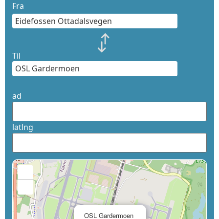
Fra
Til
ad
latlng
+
−
×
OSL Gardermoen