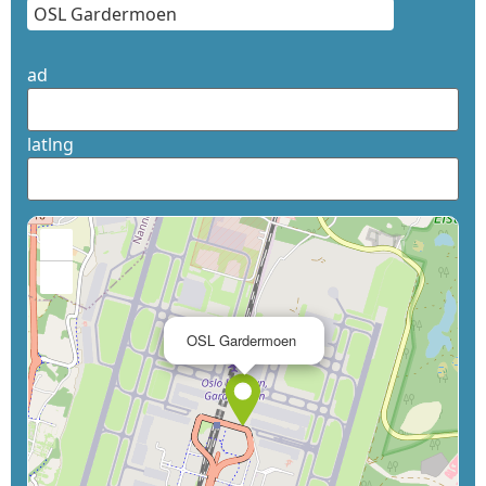
ad
latlng
+
−
×
OSL Gardermoen