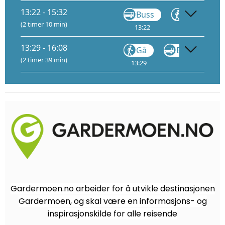
13:22 - 15:32
Buss
Gå
(2 timer 10 min)
13:22
13:48
1
13:29 - 16:08
Gå
Buss
F6
(2 timer 39 min)
13:29
13:45
Gardermoen.no arbeider for å utvikle destinasjonen
Gardermoen, og skal være en informasjons- og
inspirasjonskilde for alle reisende