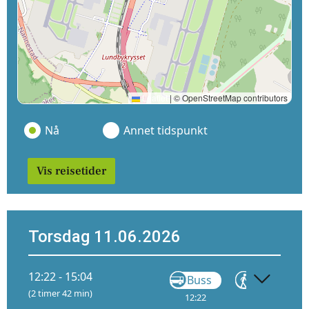
Leaflet
|
© OpenStreetMap contributors
Nå
Annet tidspunkt
Vis reisetider
Torsdag 11.06.2026
12:22 - 15:04
Buss
Gå
(2 timer 42 min)
12:22
12:48
1