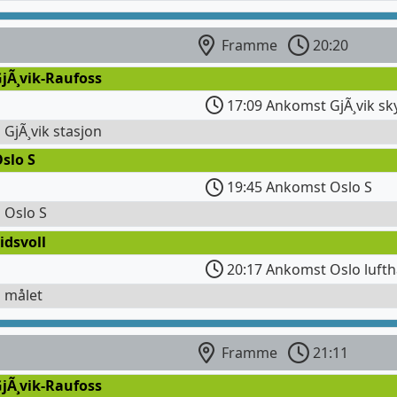
Framme
20:20
jÃ¸vik-Raufoss
17:09 Ankomst GjÃ¸vik sk
l GjÃ¸vik stasjon
slo S
19:45 Ankomst Oslo S
l Oslo S
idsvoll
20:17 Ankomst Oslo lufth
l målet
Framme
21:11
jÃ¸vik-Raufoss