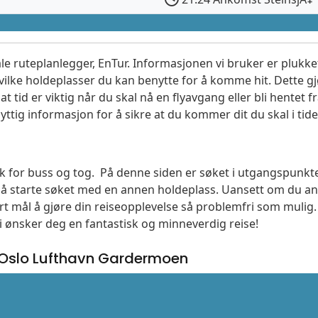
le ruteplanlegger, EnTur. Informasjonen vi bruker er plukket
vilke holdeplasser du kan benytte for å komme hit. Dette gjø
t tid er viktig når du skal nå en flyavgang eller bli hentet fr
yttig informasjon for å sikre at du kommer dit du skal i tide
søk for buss og tog. På denne siden er søket i utgangspunkte
l å starte søket med en annen holdeplass. Uansett om du
vårt mål å gjøre din reiseopplevelse så problemfri som mulig
Vi ønsker deg en fantastisk og minneverdig reise!
 Oslo Lufthavn Gardermoen