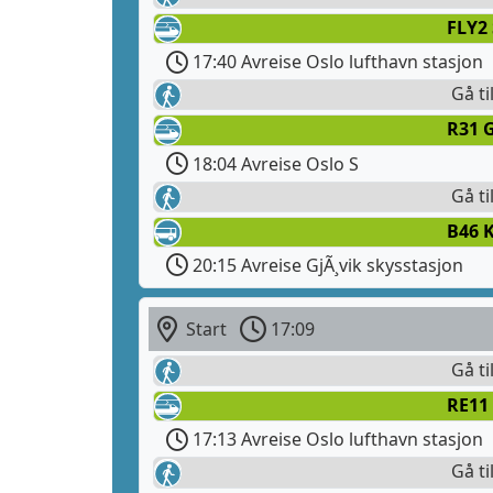
FLY2
17:40 Avreise Oslo lufthavn stasjon
Gå ti
R31 G
18:04 Avreise Oslo S
Gå ti
B46 
20:15 Avreise GjÃ¸vik skysstasjon
Start
17:09
Gå ti
RE11
17:13 Avreise Oslo lufthavn stasjon
Gå ti