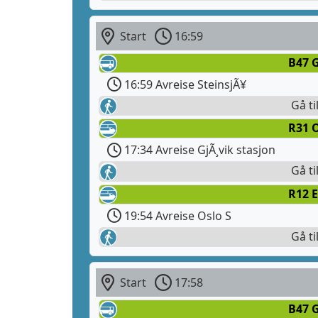
Start
16:59
B47 G
16:59 Avreise SteinsjÃ¥
Gå ti
R31 O
17:34 Avreise GjÃ¸vik stasjon
Gå ti
R12 E
19:54 Avreise Oslo S
Gå ti
Start
17:58
B47 G