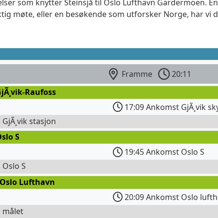
elser som knytter Steinsjå til Oslo Lufthavn Gardermoen. En
ktig møte, eller en besøkende som utforsker Norge, har vi 
Framme
20:11
jÃ¸vik-Raufoss
17:09 Ankomst GjÃ¸vik sk
l GjÃ¸vik stasjon
slo S
19:45 Ankomst Oslo S
l Oslo S
 Oslo Lufthavn
20:09 Ankomst Oslo lufth
l målet