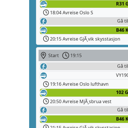
R31 G
18:04 Avreise Oslo S
Gå ti
B46 
20:15 Avreise GjÃ¸vik skysstasjon
Start
19:15
Gå ti
VY19
19:16 Avreise Oslo lufthavn
102 G
20:50 Avreise MjÃ¸sbrua vest
Gå ti
B46 
21:15 Avreise GjÃ¸vik skysstasjon