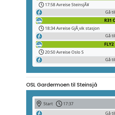
17:58 Avreise SteinsjÃ¥
Gå ti
R31 O
18:34 Avreise GjÃ¸vik stasjon
Gå ti
FLY2
20:50 Avreise Oslo S
Gå ti
OSL Gardermoen til Steinsjå
Start
17:37
Gå ti