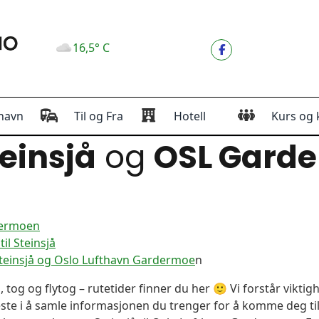
16,5° C
havn
Til og Fra
Hotell
Kurs og 
einsjå
og
OSL Gard
dermoen
l Steinsjå
Steinsjå og Oslo Lufthavn Gardermoe
n
, tog og flytog – rutetider finner du her 🙂 Vi forstår vikt
este i å samle informasjonen du trenger for å komme deg til