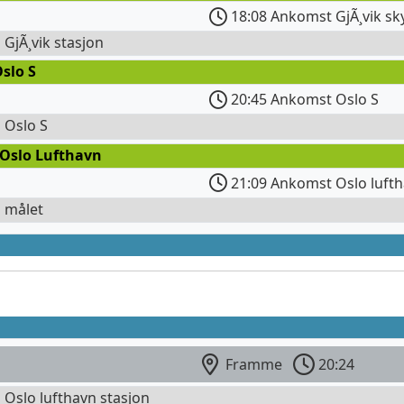
18:08 Ankomst GjÃ¸vik sk
l GjÃ¸vik stasjon
slo S
20:45 Ankomst Oslo S
l Oslo S
 Oslo Lufthavn
21:09 Ankomst Oslo lufth
l målet
Framme
20:24
l Oslo lufthavn stasjon