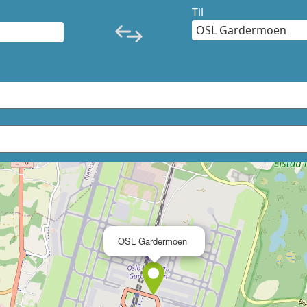
Til
×
OSL Gardermoen