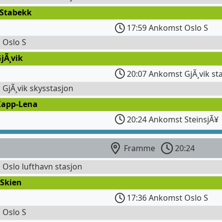
 Stabekk
17:59 Ankomst Oslo S
l Oslo S
jÃ¸vik
20:07 Ankomst GjÃ¸vik st
l GjÃ¸vik skysstasjon
Kapp-Lena
20:24 Ankomst SteinsjÃ¥
Framme
20:24
l Oslo lufthavn stasjon
 Skien
17:36 Ankomst Oslo S
l Oslo S