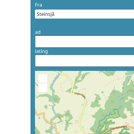
Fra
ad
latlng
+
−