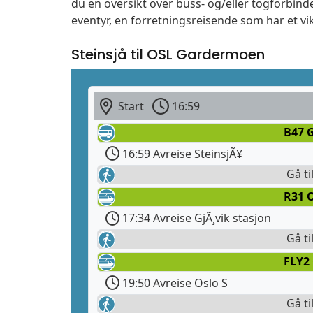
du en oversikt over buss- og/eller togforbind
eventyr, en forretningsreisende som har et vi
Steinsjå til OSL Gardermoen
Start
16:59
B47 G
16:59 Avreise SteinsjÃ¥
Gå ti
R31 O
17:34 Avreise GjÃ¸vik stasjon
Gå ti
FLY2
19:50 Avreise Oslo S
Gå ti