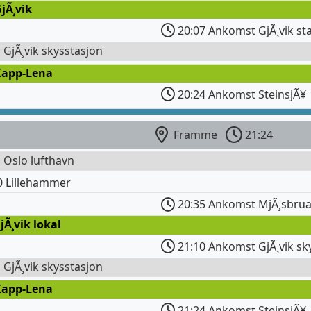
jÃ¸vik
20:07 Ankomst GjÃ¸vik st
l GjÃ¸vik skysstasjon
Kapp-Lena
20:24 Ankomst SteinsjÃ¥
Framme
21:24
l Oslo lufthavn
0 Lillehammer
20:35 Ankomst MjÃ¸sbrua
jÃ¸vik lokal
21:10 Ankomst GjÃ¸vik sk
l GjÃ¸vik skysstasjon
Kapp-Lena
21:24 Ankomst SteinsjÃ¥