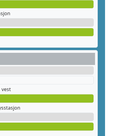
asjon
 vest
ysstasjon